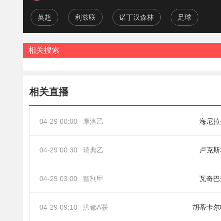
英超
利兹联
诺丁汉森林
足球
相关搜索
相关直播
04-29 00:00
摩洛乙
海尼拉
04-29 00:30
瑞典乙
卢克斯
04-29 03:00
智利甲
瓦奇巴
04-29 09:10
洪都A联
胡蒂卡尔