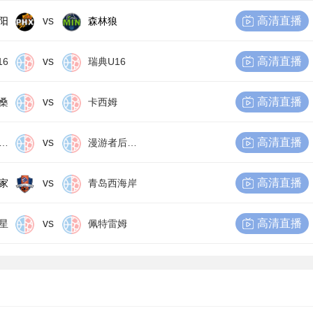
vs
高清直播
阳
森林狼
vs
高清直播
16
瑞典U16
vs
高清直播
桑
卡西姆
vs
高清直播
尔比恩后备队
漫游者后备队
vs
高清直播
家
青岛西海岸
vs
高清直播
星
佩特雷姆