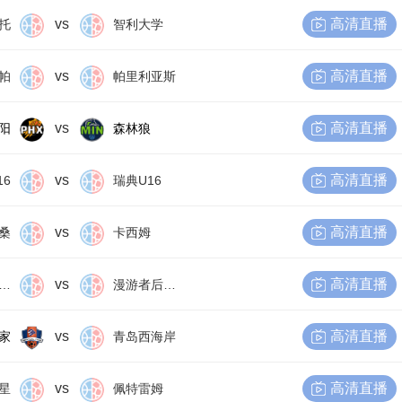
vs
高清直播
托
智利大学
vs
高清直播
帕
帕里利亚斯
vs
高清直播
阳
森林狼
vs
高清直播
16
瑞典U16
vs
高清直播
桑
卡西姆
vs
高清直播
尔比恩后备队
漫游者后备队
vs
高清直播
家
青岛西海岸
vs
高清直播
星
佩特雷姆