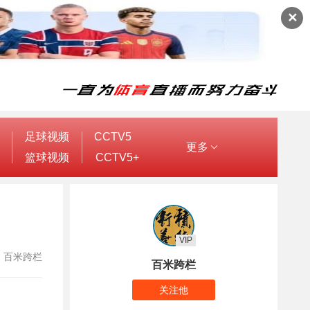
✕
足球视频
CCTV5
更多
篮球视频
CCTV5+
VIP
作者：百米跨栏
百米跨栏
关注他