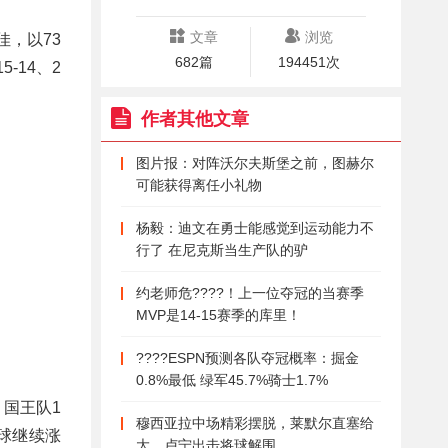
文章
浏览
佳，以73
682篇
194451次
-14、2
作者其他文章
图片报：对阵沃尔夫斯堡之前，图赫尔
可能获得离任小礼物
杨毅：迪文在勇士能感觉到运动能力不
行了 在尼克斯当生产队的驴
约老师危????！上一位夺冠的当赛季
MVP是14-15赛季的库里！
????ESPN预测各队夺冠概率：掘金
0.8%最低 绿军45.7%骑士1.7%
国王队1
穆西亚拉中场精彩摆脱，莱默尔直塞给
球继续涨
大，卢宁出击将球解围