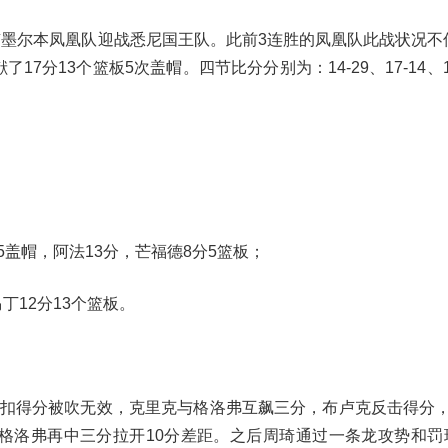
东南墨尔本凤凰队迎战悉尼国王队。此前3连胜的凤凰队此战状况不
7分13个篮板5次盖帽。四节比分分别为：14-29、17-14、15
5盖帽，阿法13分，芒福德8分5篮板；
丁12分13个篮板。
琦暴扣得分被吹无效，克里克与格洛弗互飙三分，布卢克反击得分，
，格洛弗再中三分拉开10分差距。之后周琦通过一条龙攻势和罚