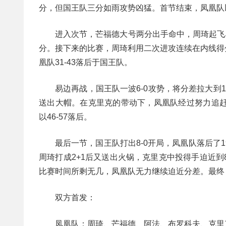
分，但国王队三分如雨攻势凶猛。首节结束，凤凰队以
进入次节，芒福德大号两分出手命中，周琦起飞
分。接下来的比赛，周琦利用二次进攻连续在内线得
凰队31-43落后于国王队。
易边再战，国王队一波6-0攻势，将分差拉大
送出大帽。在克里克的带动下，凤凰队经过努力追赶
以46-57落后。
最后一节，国王队打出8-0开局，凤凰队落后了
周琦打成2+1后又送出火锅，克里克中投得手迫近到
比赛时间所剩无几，凤凰队无力继续迫近分差。最终，
双方首发：
凤凰队：周琦、芒福德、阿法、布罗科夫、克里