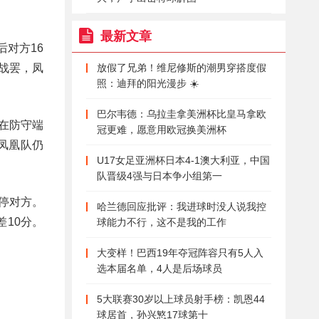
最新文章
对方16
战罢，凤
放假了兄弟！维尼修斯的潮男穿搭度假
照：迪拜的阳光漫步 ☀️
巴尔韦德：乌拉圭拿美洲杯比皇马拿欧
在防守端
冠更难，愿意用欧冠换美洲杯
凤凰队仍
U17女足亚洲杯日本4-1澳大利亚，中国
队晋级4强与日本争小组第一
打停对方。
哈兰德回应批评：我进球时没人说我控
10分。
球能力不行，这不是我的工作
大变样！巴西19年夺冠阵容只有5人入
选本届名单，4人是后场球员
5大联赛30岁以上球员射手榜：凯恩44
球居首，孙兴慜17球第十