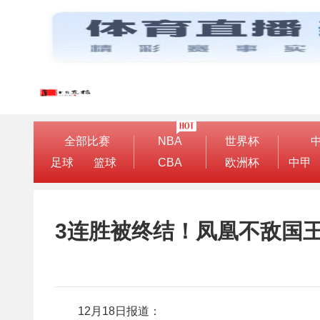
全部比赛
NBA
世界杯
足球
篮球
CBA
欧洲杯
中甲
3连胜被终结！凤凰不敌国王 
12月18日报道：