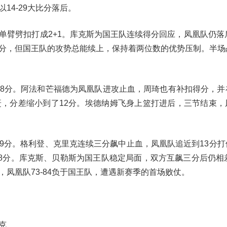
14-29大比分落后。
单臂劈扣打成2+1。库克斯为国王队连续得分回应，凤凰队仍落后
分，但国王队的攻势总能续上，保持着两位数的优势压制。半场
到18分。阿法和芒福德为凤凰队进攻止血，周琦也有补扣得分，并
，分差缩小到了12分。埃德纳姆飞身上篮打进后，三节结束，
19分。格利登、克里克连续三分飙中止血，凤凰队追近到13分
8分。库克斯、贝勒斯为国王队稳定局面，双方互飙三分后仍相差
凤凰队73-84负于国王队，遭遇新赛季的首场败仗。
克