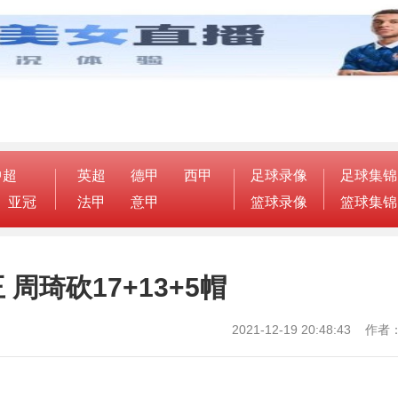
中超
英超
德甲
西甲
足球录像
足球集锦
亚冠
法甲
意甲
篮球录像
篮球集锦
周琦砍17+13+5帽
2021-12-19 20:48:43 