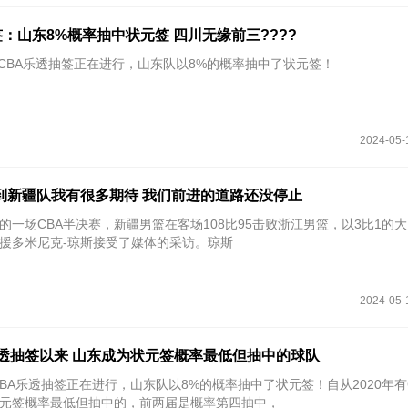
抽签：山东8%概率抽中状元签 四川无缘前三????
24年CBA乐透抽签正在进行，山东队以8%的概率抽中了状元签！
2024-05-
到新疆队我有很多期待 我们前进的道路还没停止
束的一场CBA半决赛，新疆男篮在客场108比95击败浙江男篮，以3比1的
援多米尼克-琼斯接受了媒体的采访。琼斯
2024-05-
A乐透抽签以来 山东成为状元签概率最低但抽中的球队
4年CBA乐透抽签正在进行，山东队以8%的概率抽中了状元签！自从2020年有
元签概率最低但抽中的，前两届是概率第四抽中，