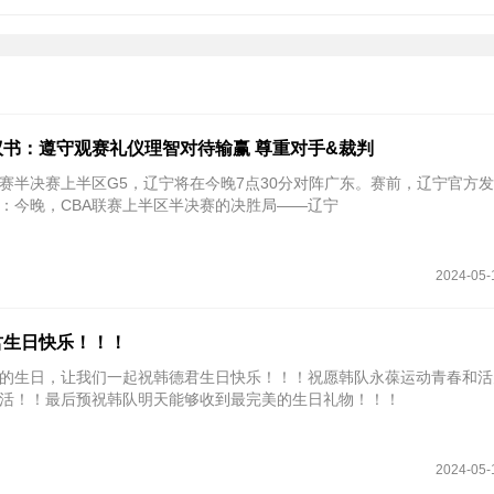
书：遵守观赛礼仪理智对待输赢 尊重对手&裁判
季后赛半决赛上半区G5，辽宁将在今晚7点30分对阵广东。赛前，辽宁官方
：今晚，CBA联赛上半区半决赛的决胜局——辽宁
2024-05-
君生日快乐！！！
的生日，让我们一起祝韩德君生日快乐！！！祝愿韩队永葆运动青春和活
活！！最后预祝韩队明天能够收到最完美的生日礼物！！！
2024-05-