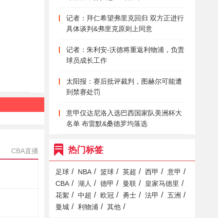
记者：拜仁希望弗里克回归 双方正进行
具体谈判&弗里克原则上同意
记者：朱利安-沃德将重返利物浦，负责
球员成长工作
太阳报：赛后批评裁判，图赫尔可能遭
到禁赛处罚
意甲仅达尼洛入选巴西国家队美洲杯大
名单 布雷默&桑德罗均落选
热门标签
CBA直播
/
/
/
/
/
/
足球
NBA
篮球
英超
西甲
意甲
/
/
/
/
/
CBA
湖人
德甲
曼联
皇家马德里
/
/
/
/
/
/
花絮
中超
欧冠
勇士
法甲
五洲
/
/
/
曼城
利物浦
其他