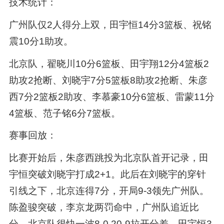
技术统计：
广州队仅2人得分上双，田宇恒14分3篮板、祝铭
震10分1助攻。
北京队，翟晓川10分6篮板、田宇翔12分4篮板2
助攻2抢断、刘晓宇7分5篮板8助攻2抢断、朱彦
西7分2篮板2助攻、李慕豪10分6篮板、雷蒙11分
4篮板、范子铭6分7篮板。
赛事回放：
比赛开始后，朱彦西跳投为北京队首开记录，田
宇恒突破刘晓宇打成2+1。此后在刘晓宇的穿针
引线之下，北京连得7分，开局9-3领先广州队。
陈盈骏突破，李京龙两罚命中，广州队追近比
分。北京队很快一波8-0,20-9拉开分差。田宇恒3