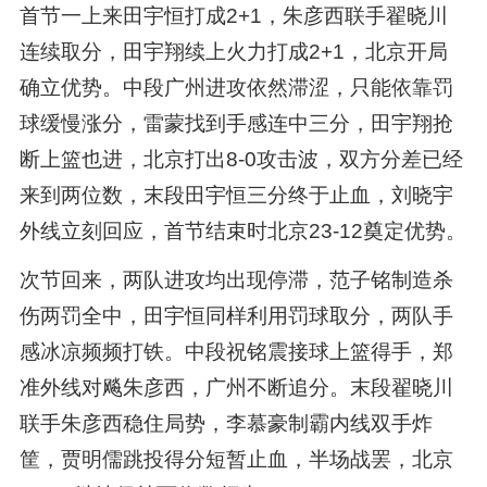
首节一上来田宇恒打成2+1，朱彦西联手翟晓川
连续取分，田宇翔续上火力打成2+1，北京开局
确立优势。中段广州进攻依然滞涩，只能依靠罚
球缓慢涨分，雷蒙找到手感连中三分，田宇翔抢
断上篮也进，北京打出8-0攻击波，双方分差已经
来到两位数，末段田宇恒三分终于止血，刘晓宇
外线立刻回应，首节结束时北京23-12奠定优势。
次节回来，两队进攻均出现停滞，范子铭制造杀
伤两罚全中，田宇恒同样利用罚球取分，两队手
感冰凉频频打铁。中段祝铭震接球上篮得手，郑
准外线对飚朱彦西，广州不断追分。末段翟晓川
联手朱彦西稳住局势，李慕豪制霸内线双手炸
筐，贾明儒跳投得分短暂止血，半场战罢，北京