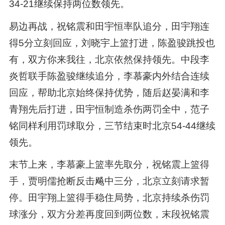
34-21继续保持两位数领先。
易边再战，祝铭震和田宇恒率队追分，田宇翔连
得5分立刻回应，刘晓宇上篮打进，陈盈骏跳投也
有，双方你来我往，北京依然保持领先。中段李
炎哲联手陈盈骏继续追分，李慕豪内外结合连续
回应，帮助北京始终保持优势，随后赵晏满和李
青翔先后打进，田宇恒制造杀伤两罚全中，范子
铭同样利用罚球取分，三节结束时北京54-44继续
领先。
末节上来，李慕豪上篮率先取分，祝铭震上篮得
手，贾明儒抢断反击飚中三分，北京立刻请求暂
停。田宇翔上篮得手稳住局势，北京持续杀伤罚
球涨分，双方分差再度回到两位数，末段祝铭震