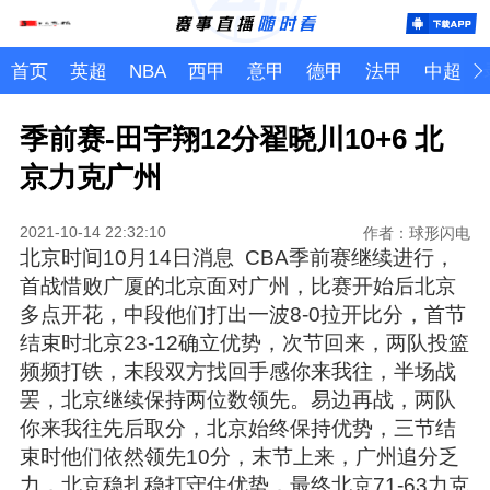
首页
英超
NBA
西甲
意甲
德甲
法甲
中超
季前赛-田宇翔12分翟晓川10+6 北
京力克广州
2021-10-14 22:32:10
作者：球形闪电
北京时间10月14日消息 CBA季前赛继续进行，
首战惜败广厦的北京面对广州，比赛开始后北京
多点开花，中段他们打出一波8-0拉开比分，首节
结束时北京23-12确立优势，次节回来，两队投篮
频频打铁，末段双方找回手感你来我往，半场战
罢，北京继续保持两位数领先。易边再战，两队
你来我往先后取分，北京始终保持优势，三节结
束时他们依然领先10分，末节上来，广州追分乏
力，北京稳扎稳打守住优势，最终北京71-63力克