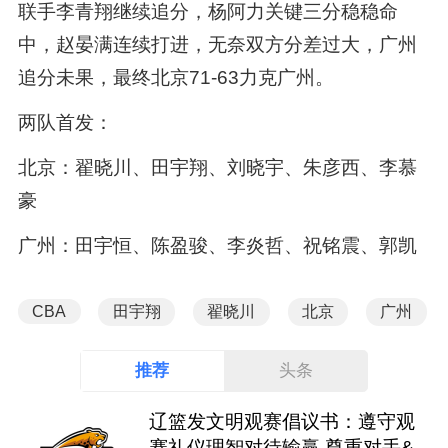
联手李青翔继续追分，杨阿力关键三分稳稳命
中，赵晏满连续打进，无奈双方分差过大，广州
追分未果，最终北京71-63力克广州。
两队首发：
北京：翟晓川、田宇翔、刘晓宇、朱彦西、李慕
豪
广州：田宇恒、陈盈骏、李炎哲、祝铭震、郭凯
CBA
田宇翔
翟晓川
北京
广州
推荐
头条
辽篮发文明观赛倡议书：遵守观
赛礼仪理智对待输赢 尊重对手&