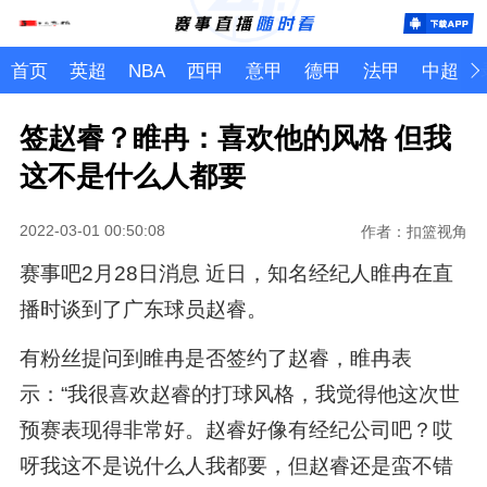
首页
英超
NBA
西甲
意甲
德甲
法甲
中超
签赵睿？睢冉：喜欢他的风格 但我
这不是什么人都要
2022-03-01 00:50:08
作者：扣篮视角
赛事吧2月28日消息 近日，知名经纪人睢冉在直
播时谈到了广东球员赵睿。
有粉丝提问到睢冉是否签约了赵睿，睢冉表
示：“我很喜欢赵睿的打球风格，我觉得他这次世
预赛表现得非常好。赵睿好像有经纪公司吧？哎
呀我这不是说什么人我都要，但赵睿还是蛮不错