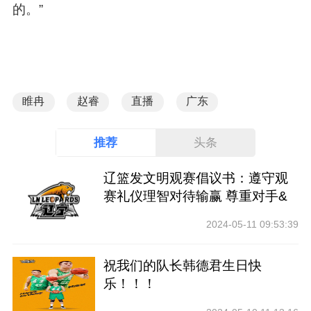
的。”
睢冉
赵睿
直播
广东
推荐
头条
辽篮发文明观赛倡议书：遵守观
赛礼仪理智对待输赢 尊重对手&
裁判
2024-05-11 09:53:39
祝我们的队长韩德君生日快
乐！！！