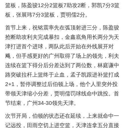
篮板，陈盈骏12分2篮板7助攻2断，郭凯7分3篮
板，张展玮7分3篮板，贾明儒2分。
首节上来，祝铭震率先在弧顶射进三分，陈盈骏
抢断助攻利夫完成暴扣，金鑫底角用长两分为天
津打进首个进球，两队此后开始在外线展开对
飚，但手感更好的广州取得了场上的领先，利夫
连续在篮下得分后分差达到了两位数，林庭谦中
路突破拉杆上篮终于止血，孟子凯跟进补篮打成
2+1，暂停调整过后伯顿上场，他个人里突外投
带领天津缩小分差，贾明儒罚球线命中跳投。首
节结束，广州34-30领先天津。
次节开局，伯顿的状态还在延续，上来就命中一
记远投，田雨空切上进空篮，天津连拿五分直接