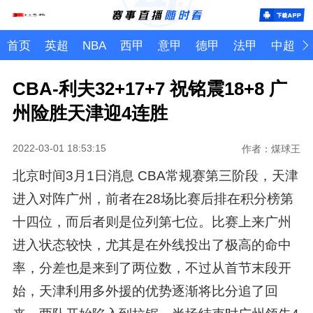
首页
英超
NBA
西甲
意甲
德甲
法甲
中超
CBA-利夫32+17+7 祝铭震18+8 广
州险胜天津迎4连胜
2022-03-01 18:53:15
作者：煤球王
北京时间3月1日消息 CBA常规赛第三阶段，天津
进入对阵广州，前者在28场比赛后排在积分榜第
十四位，而后者则是位列第七位。比赛上来广州
进入状态较快，尤其是在外线投出了极高的命中
率，分差也是来到了两位数，不过从首节末段开
始，天津利用多外援的优势逐渐将比分追了回