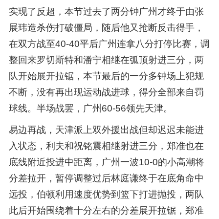
实现了反超，本节过去了两分钟广州才终于由张
展玮造杀伤打破僵局，随后他又抢断反击得手，
在双方战至40-40平后广州连拿八分打停比赛，调
整回来罗切斯特和潘宁相继在弧顶射进三分，两
队开始展开拉锯，本节最后的一分多钟场上犯规
不断，没有再出现运动战进球，得分全部来自罚
球线。半场战罢，广州60-56领先天津。
易边再战，天津派上双外援出战但却迟迟未能进
入状态，利夫和祝铭震相继射进三分，郑准也在
底线附近投进中距离，广州一波10-0的小高潮将
分差拉开，暂停调整过后林庭谦终于在底角命中
远投，伯顿利用速度优势到篮下打进抛投，两队
此后开始围绕着十分左右的分差展开拉锯，郑准