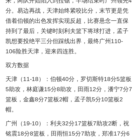
来，两队开始陷入到拉锯，半场结束时广州领先4
分。易边再战，天津始终紧咬比分，末节更是凭
借着伯顿的出色发挥实现反超，比赛悬念一直保
持到了最后，关键时刻利夫篮下将球打进，孟子
凯想要投绝平三分但踩线出界，最终广州110-
106险胜天津，迎来四连胜。
双方数据
天津（11-18）：伯顿40分，罗切斯特18分5篮板
5助攻，林庭谦15分8助攻，田雨12分，潘宁7分7
篮板，金鑫8分7篮板2帽，孟子凯5分10篮板2
帽。
广州（19-10）：利夫32分17篮板7助攻2断，祝
铭震18分8篮板，田雨恒15分7助攻，郑准17分6