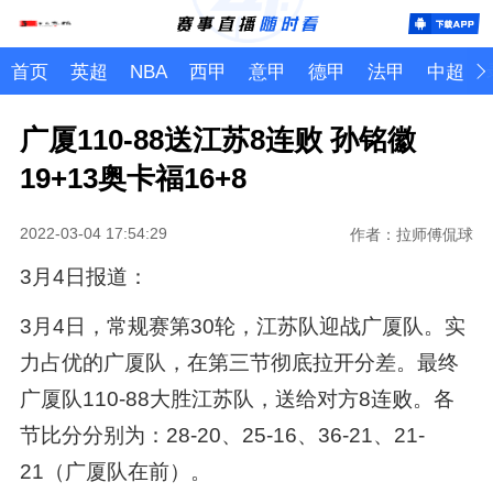
首页
英超
NBA
西甲
意甲
德甲
法甲
中超
广厦110-88送江苏8连败 孙铭徽
19+13奥卡福16+8
2022-03-04 17:54:29
作者：拉师傅侃球
3月4日报道：
3月4日，常规赛第30轮，江苏队迎战广厦队。实
力占优的广厦队，在第三节彻底拉开分差。最终
广厦队110-88大胜江苏队，送给对方8连败。各
节比分分别为：28-20、25-16、36-21、21-
21（广厦队在前）。