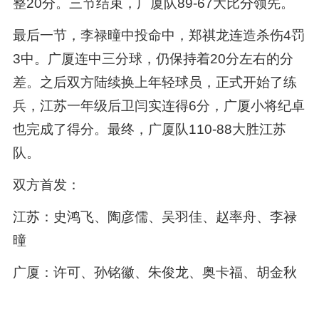
整20分。三节结束，广厦队89-67大比分领先。
最后一节，李禄曈中投命中，郑祺龙连造杀伤4罚
3中。广厦连中三分球，仍保持着20分左右的分
差。之后双方陆续换上年轻球员，正式开始了练
兵，江苏一年级后卫闫实连得6分，广厦小将纪卓
也完成了得分。最终，广厦队110-88大胜江苏
队。
双方首发：
江苏：史鸿飞、陶彦儒、吴羽佳、赵率舟、李禄
曈
广厦：许可、孙铭徽、朱俊龙、奥卡福、胡金秋