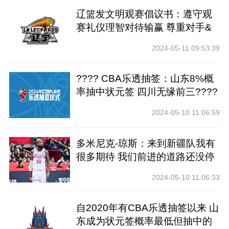
辽篮发文明观赛倡议书：遵守观
赛礼仪理智对待输赢 尊重对手&
裁判
2024-05-11 09:53:39
???? CBA乐透抽签：山东8%概
率抽中状元签 四川无缘前三????
2024-05-10 11:06:59
多米尼克-琼斯：来到新疆队我有
很多期待 我们前进的道路还没停
止
2024-05-10 11:06:33
自2020年有CBA乐透抽签以来 山
东成为状元签概率最低但抽中的