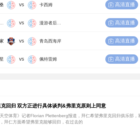
vs
高清直播
桑
卡西姆
vs
高清直播
尔比恩后备队
漫游者后备队
vs
高清直播
家
青岛西海岸
vs
高清直播
星
佩特雷姆
克回归 双方正进行具体谈判&弗里克原则上同意
天空体育》记者Florian Plettenberg报道，拜仁希望弗里克回归俱乐部
，拜仁方面希望弗里克能够回归，在过去的