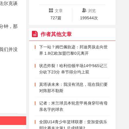
佐尔克谈
文章
浏览
727篇
199544次
5分钟，那
作者其他文章
下一站？姆巴佩轨迹：邦迪男孩走向世
我们并没
界 1.8亿欧加盟巴黎0元离开
状态炸裂！哈利伯顿半场14中9&5记三
分砍下23分 单节得分均上双
莫塔谈未来：我没有消息，现在我们要
对阵那不勒斯
记者：米兰球员本轮意甲将身穿印有母
亲名字的球衣
全国U14青少年篮球联赛：壹加壹俱乐
部比赛名次第1 总成绩第2