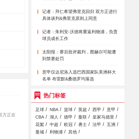
记者：拜仁希望弗里克回归 双方正进行
具体谈判&弗里克原则上同意
记者：朱利安-沃德将重返利物浦，负责
球员成长工作
太阳报：赛后批评裁判，图赫尔可能遭
到禁赛处罚
意甲仅达尼洛入选巴西国家队美洲杯大
名单 布雷默&桑德罗均落选
热门标签
/
/
/
/
/
/
足球
NBA
篮球
英超
西甲
意甲
，双方正在
/
/
/
/
/
CBA
湖人
德甲
曼联
皇家马德里
/
/
/
/
/
/
花絮
中超
欧冠
勇士
法甲
五洲
/
/
/
曼城
利物浦
其他