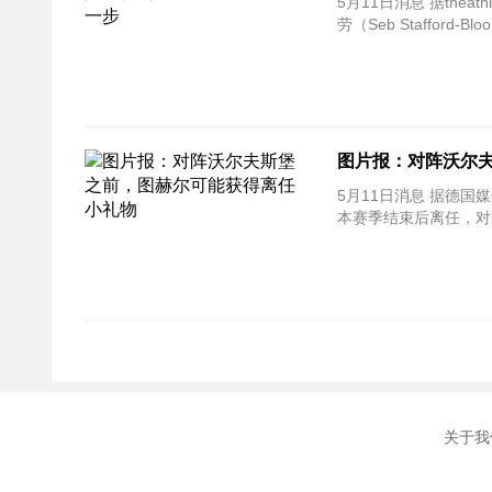
5月11日消息 据theathletic等多家媒体的报道，拜仁已经在和弗里克谈判，尝试请他回该队执教，记者布
劳（Seb Staffor
图片报：对阵沃尔
5月11日消息 据德
本赛季结束后离任，对
关于我