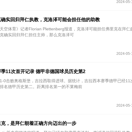
2024-05-
克确实回归拜仁执教，克洛泽可能会担任他的助教
天空体育》记者Florian Plettenberg报道，克洛泽可能担任弗里克在拜
克确实回归拜仁担任主帅，那么克洛泽可
2024-05-
季11次首开记录 德甲非德国球员历史第2
特1-0击败奥格斯堡，吉拉西取得进球。据统计，吉拉西本赛季德甲已经11
排名德甲历史第二。距离排名第一的不莱梅前
2024-05-
里克，是拜仁朝着正确方向迈出的一步