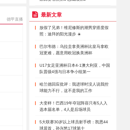
最新文章
德甲直播
放假了兄弟！维尼修斯的潮男穿搭度假
照：迪拜的阳光漫步 ☀️
巴尔韦德：乌拉圭拿美洲杯比皇马拿欧
冠更难，愿意用欧冠换美洲杯
U17女足亚洲杯日本4-1澳大利亚，中国
队晋级4强与日本争小组第一
哈兰德回应批评：我进球时没人说我控
球能力不行，这不是我的工作
大变样！巴西19年夺冠阵容只有5人入
选本届名单，4人是后场球员
5大联赛30岁以上球员射手榜：凯恩44
球居首，孙兴慜17球第十