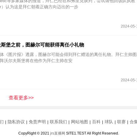
d-Bloor）认为这是拜仁朝着正确方向迈出的一步
2024-05-
夫斯堡之前，图赫尔可能获得离任小礼物
国媒体《图片报》透露，图赫尔可能会得到拜仁赠送的离任礼物。拜仁主帅
阵沃尔夫斯堡将在他作为拜仁主帅在安
2024-05-
查看更多>>
们
隐私协议
免责声明
联系我们
网站地图
百科
球队
联赛
合
|
|
|
|
|
|
|
|
CopyRight © 2021
jrs直播网
SITE1.TEST All Right Reserved.