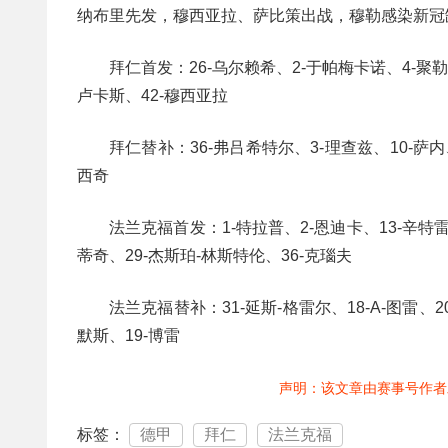
纳布里先发，穆西亚拉、萨比策出战，穆勒感染新冠
拜仁首发：26-乌尔赖希、2-于帕梅卡诺、4-聚勒、
卢卡斯、42-穆西亚拉
拜仁替补：36-弗吕希特尔、3-理查兹、10-萨内、
西奇
法兰克福首发：1-特拉普、2-恩迪卡、13-辛特雷
蒂奇、29-杰斯珀-林斯特伦、36-克瑙夫
法兰克福替补：31-延斯-格雷尔、18-A-图雷、2
默斯、19-博雷
声明：该文章由赛事号作者
标签：
德甲
拜仁
法兰克福