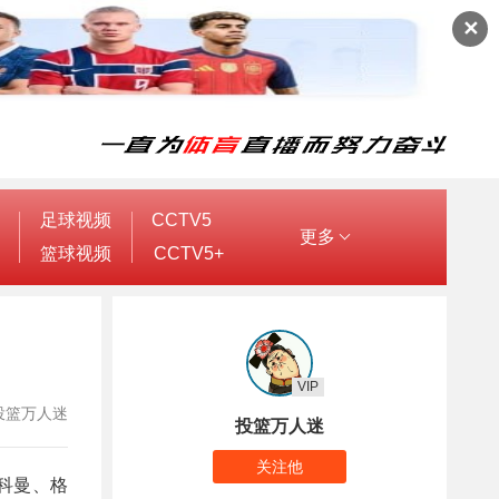
✕
足球视频
CCTV5
更多
篮球视频
CCTV5+
VIP
者：投篮万人迷
投篮万人迷
关注他
科曼、格