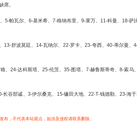
缺席。
5-帕瓦尔、6-基米希、7-格纳布里、9-莱万、11-科曼、18-萨比
13-舒波莫廷、14-瓦纳尔、22-罗卡、23-夸西、40-蒂尔曼、4
格、24-达科斯塔、25-伦茨、35-图塔、7-赫鲁斯蒂奇、8-索乌、
0-长谷部诚、3-伊尔桑克、15-镰田大地、22-T-钱德勒、23-海于
发布，不代表本站观点，如涉及侵权请联系删除。