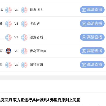
vs
高清直播
16
瑞典U16
vs
高清直播
桑
卡西姆
vs
高清直播
尔比恩后备队
漫游者后备队
vs
高清直播
家
青岛西海岸
vs
高清直播
星
佩特雷姆
克回归 双方正进行具体谈判&弗里克原则上同意