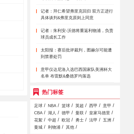
记者：拜仁希望弗里克回归 双方正进行
具体谈判&弗里克原则上同意
记者：朱利安-沃德将重返利物浦，负责
球员成长工作
太阳报：赛后批评裁判，图赫尔可能遭
到禁赛处罚
意甲仅达尼洛入选巴西国家队美洲杯大
名单 布雷默&桑德罗均落选
热门标签
/
/
/
/
/
/
足球
NBA
篮球
英超
西甲
意甲
/
/
/
/
/
CBA
湖人
德甲
曼联
皇家马德里
/
/
/
/
/
/
花絮
中超
欧冠
勇士
法甲
五洲
/
/
/
曼城
利物浦
其他