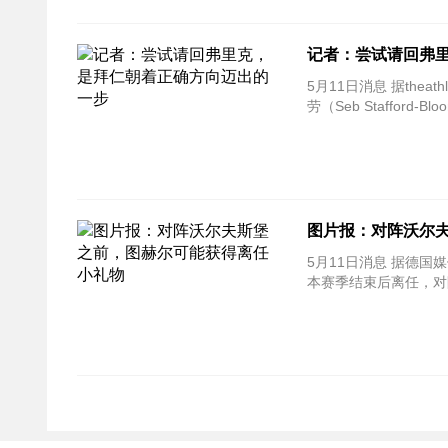
记者：尝试请回弗
5月11日消息 据theathletic等多家媒体的报道，拜仁已经在和弗里克谈判，尝试请他回该队执教，记者布
劳（Seb Staffor
图片报：对阵沃尔
5月11日消息 据德
本赛季结束后离任，对