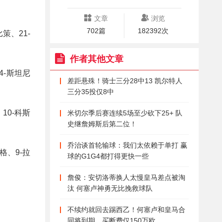
文章
浏览
702篇
182392次
策、21-
作者其他文章
4-斯坦尼
差距悬殊！骑士三分28中13 凯尔特人
三分35投仅8中
10-科斯
米切尔季后赛连续5场至少砍下25+ 队
史继詹姆斯后第二位！
乔治谈首轮输球：我们太依赖于单打 赢
格、9-拉
球的G1G4都打得更快一些
詹俊：安切洛蒂换人太慢皇马差点被淘
汰 何塞卢神勇无比挽救球队
不续约就回去踢西乙！何塞卢和皇马合
同将到期，买断费仅150万欧