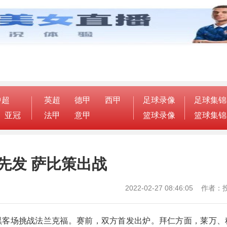
中超
英超
德甲
西甲
足球录像
足球集锦
亚冠
法甲
意甲
篮球录像
篮球集锦
先发 萨比策出战
2022-02-27 08:46:05 作
慕尼黑客场挑战法兰克福。赛前，双方首发出炉。拜仁方面，莱万、