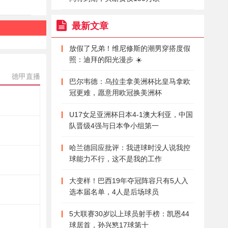
最新文章
放假了兄弟！维尼修斯的潮男穿搭度假
照：迪拜的阳光漫步 ☀️
德甲直播
巴尔韦德：乌拉圭拿美洲杯比皇马拿欧
冠更难，愿意用欧冠换美洲杯
U17女足亚洲杯日本4-1澳大利亚，中国
队晋级4强与日本争小组第一
哈兰德回应批评：我进球时没人说我控
球能力不行，这不是我的工作
大变样！巴西19年夺冠阵容只有5人入
选本届名单，4人是后场球员
5大联赛30岁以上球员射手榜：凯恩44
球居首，孙兴慜17球第十