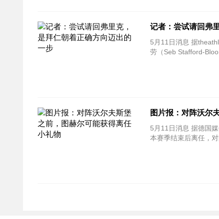
记者：尝试请回弗
5月11日消息 据theathletic等多家媒体的报道，拜仁已经在和弗里克谈判，尝试请他回该队执教，记者布
劳（Seb Staffor
图片报：对阵沃尔
5月11日消息 据德
本赛季结束后离任，对