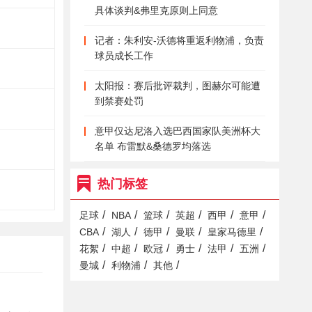
具体谈判&弗里克原则上同意
记者：朱利安-沃德将重返利物浦，负责
球员成长工作
太阳报：赛后批评裁判，图赫尔可能遭
到禁赛处罚
意甲仅达尼洛入选巴西国家队美洲杯大
名单 布雷默&桑德罗均落选
热门标签
/
/
/
/
/
/
足球
NBA
篮球
英超
西甲
意甲
/
/
/
/
/
CBA
湖人
德甲
曼联
皇家马德里
/
/
/
/
/
/
花絮
中超
欧冠
勇士
法甲
五洲
/
/
/
曼城
利物浦
其他