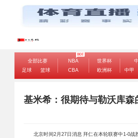
全部比赛
NBA
世界杯
足球
篮球
CBA
欧洲杯
中甲
基米希：很期待与勒沃库森
北京时间2月27日消息 拜仁在本轮联赛中1-