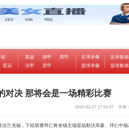
中超
英超
德甲
西甲
足球录像
足球集锦
亚冠
法甲
意甲
篮球录像
篮球集锦
的对决 那将会是一场精彩比赛
2022-02-27 17:52:07 
0战胜法兰克福，下轮联赛拜仁将坐镇主场迎战勒沃库森。拜仁中