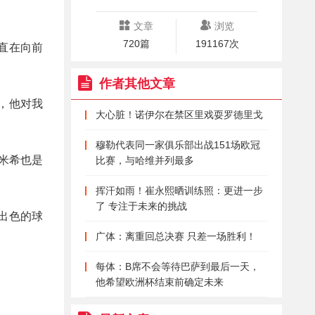
文章
浏览
720篇
191167次
直在向前
作者其他文章
，他对我
大心脏！诺伊尔在禁区里戏耍罗德里戈
穆勒代表同一家俱乐部出战151场欧冠
米希也是
比赛，与哈维并列最多
挥汗如雨！崔永熙晒训练照：更进一步
了 专注于未来的挑战
出色的球
广体：离重回总决赛 只差一场胜利！
每体：B席不会等待巴萨到最后一天，
他希望欧洲杯结束前确定未来