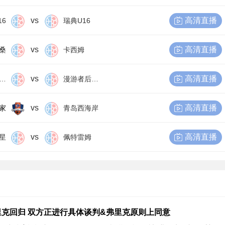
vs
高清直播
16
瑞典U16
vs
高清直播
桑
卡西姆
vs
高清直播
尔比恩后备队
漫游者后备队
vs
高清直播
家
青岛西海岸
vs
高清直播
星
佩特雷姆
克回归 双方正进行具体谈判&弗里克原则上同意