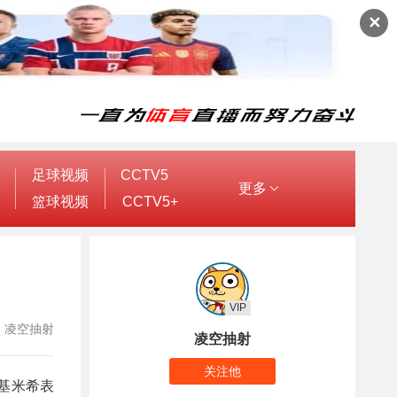
✕
足球视频
CCTV5
更多
篮球视频
CCTV5+
VIP
作者：凌空抽射
凌空抽射
关注他
场基米希表