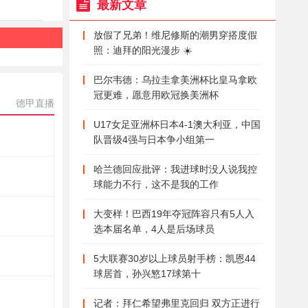
最新文章
放假了兄弟！维尼修斯的潮男穿搭度假
照：迪拜的阳光漫步 ☀️
巴尔韦德：乌拉圭拿美洲杯比皇马拿欧
冠更难，愿意用欧冠换美洲杯
德甲直播
U17女足亚洲杯日本4-1澳大利亚，中国
队晋级4强与日本争小组第一
哈兰德回应批评：我进球时没人说我控
球能力不行，这不是我的工作
大变样！巴西19年夺冠阵容只有5人入
选本届名单，4人是后场球员
5大联赛30岁以上球员射手榜：凯恩44
球居首，孙兴慜17球第十
记者：拜仁希望弗里克回归 双方正进行