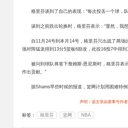
格里芬谈到了自己的表现：“每次投丢一个球，队
谈到之前跌出轮换时，格里芬表示：“显然，我
自11月24号到本月14号，格里芬只出战了
场对阵猛龙得到13分5篮板6助攻，此役16投7中得到
被问到球队将签下詹姆斯-恩尼斯时，格里芬表
作出贡献。”
据Shams早些时候的报道，篮网计划用困难特
声明：该文章由赛事号作者
标签：
格里芬
篮网
NBA