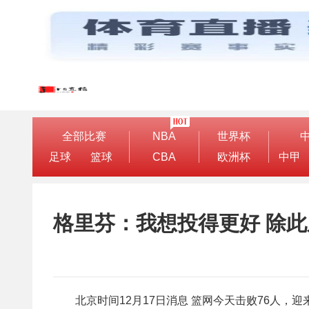
全部比赛
NBA
世界杯
足球
篮球
CBA
欧洲杯
中甲
格里芬：我想投得更好 除
北京时间12月17日消息 篮网今天击败76人，