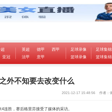
中超
英超
德甲
西甲
足球录像
足球集锦
亚冠
法甲
意甲
篮球录像
篮球集锦
此之外不知要去改变什么
2021-12-17 15:48:56 作
迎来4连胜，赛后格里芬接受了媒体的采访。