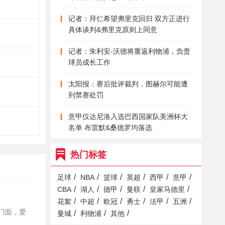
记者：拜仁希望弗里克回归 双方正进行
具体谈判&弗里克原则上同意
记者：朱利安-沃德将重返利物浦，负责
球员成长工作
太阳报：赛后批评裁判，图赫尔可能遭
到禁赛处罚
意甲仅达尼洛入选巴西国家队美洲杯大
名单 布雷默&桑德罗均落选
热门标签
/
/
/
/
/
/
足球
NBA
篮球
英超
西甲
意甲
/
/
/
/
/
CBA
湖人
德甲
曼联
皇家马德里
/
/
/
/
/
/
花絮
中超
欧冠
勇士
法甲
五洲
的门面，爱
/
/
/
曼城
利物浦
其他