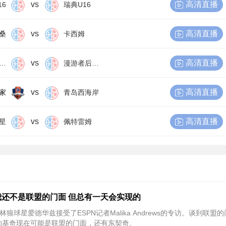
vs
高清直播
16
瑞典U16
vs
高清直播
桑
卡西姆
vs
高清直播
尔比恩后备队
漫游者后备队
vs
高清直播
家
青岛西海岸
vs
高清直播
星
佩特雷姆
还不是联盟的门面 但总有一天会实现的
林狼球星爱德华兹接受了ESPN记者Malika Andrews的专访。谈到联盟
约基奇现在可能是联盟的门面，还有东契奇、