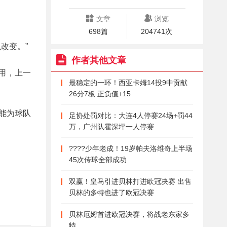
文章
浏览
698篇
204741次
改变。”
作者其他文章
用，上一
最稳定的一环！西亚卡姆14投9中贡献
26分7板 正负值+15
能为球队
足协处罚对比：大连4人停赛24场+罚44
万，广州队霍深坪一人停赛
????少年老成！19岁帕夫洛维奇上半场
45次传球全部成功
双赢！皇马引进贝林打进欧冠决赛 出售
贝林的多特也进了欧冠决赛
贝林厄姆首进欧冠决赛，将战老东家多
特