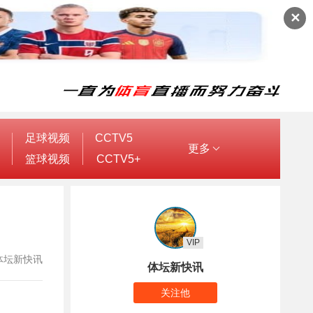
✕
足球视频
CCTV5
更多
篮球视频
CCTV5+
VIP
者：体坛新快讯
体坛新快讯
关注他