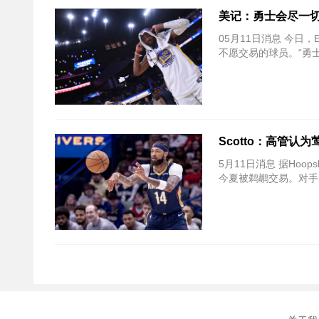
美记：勇士会尽一切
05月11日消息 今日，E
不愿交易的球员。“勇
Scotto：高管
5月11日消息 据Hoo
今夏被鹈鹕交易。对手