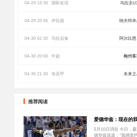
04-29 18:30
国际友谊
乌拉圭U
04-29 20:45
伊拉超
纳夫特米
04-30 02:30
乌拉后备
阿
04-30 20:00
中超
梅州客
04-30 21:30
埃及甲
未来之
推荐阅读
爱德华兹：现在的我
5月10日消息 今日，森
德华兹说道：“我感觉