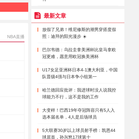
最新文章
放假了兄弟！维尼修斯的潮男穿搭度假
照：迪拜的阳光漫步 ☀️
NBA直播
巴尔韦德：乌拉圭拿美洲杯比皇马拿欧
冠更难，愿意用欧冠换美洲杯
U17女足亚洲杯日本4-1澳大利亚，中国
队晋级4强与日本争小组第一
哈兰德回应批评：我进球时没人说我控
球能力不行，这不是我的工作
大变样！巴西19年夺冠阵容只有5人入
选本届名单，4人是后场球员
5大联赛30岁以上球员射手榜：凯恩44
球居首，孙兴慜17球第十