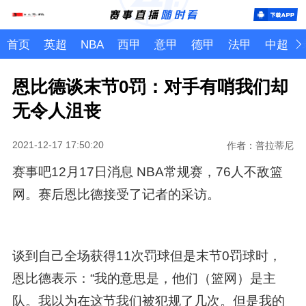
首页
英超
NBA
西甲
意甲
德甲
法甲
中超
恩比德谈末节0罚：对手有哨我们却
无令人沮丧
2021-12-17 17:50:20
作者：普拉蒂尼
赛事吧12月17日消息 NBA常规赛，76人不敌篮
网。赛后恩比德接受了记者的采访。
谈到自己全场获得11次罚球但是末节0罚球时，
恩比德表示：“我的意思是，他们（篮网）是主
队。我以为在这节我们被犯规了几次。但是我的