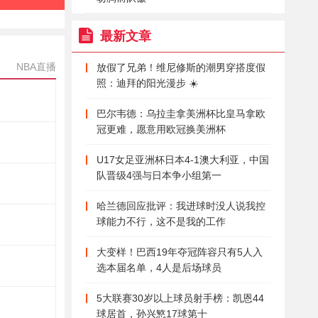
最新文章
NBA直播
放假了兄弟！维尼修斯的潮男穿搭度假
照：迪拜的阳光漫步 ☀️
巴尔韦德：乌拉圭拿美洲杯比皇马拿欧
冠更难，愿意用欧冠换美洲杯
U17女足亚洲杯日本4-1澳大利亚，中国
队晋级4强与日本争小组第一
哈兰德回应批评：我进球时没人说我控
球能力不行，这不是我的工作
大变样！巴西19年夺冠阵容只有5人入
选本届名单，4人是后场球员
5大联赛30岁以上球员射手榜：凯恩44
球居首，孙兴慜17球第十