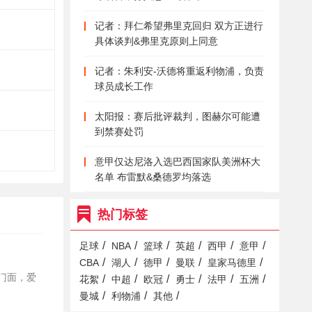
记者：拜仁希望弗里克回归 双方正进行
具体谈判&弗里克原则上同意
记者：朱利安-沃德将重返利物浦，负责
球员成长工作
太阳报：赛后批评裁判，图赫尔可能遭
到禁赛处罚
意甲仅达尼洛入选巴西国家队美洲杯大
名单 布雷默&桑德罗均落选
热门标签
/
/
/
/
/
/
足球
NBA
篮球
英超
西甲
意甲
/
/
/
/
/
CBA
湖人
德甲
曼联
皇家马德里
的门面，爱
/
/
/
/
/
/
花絮
中超
欧冠
勇士
法甲
五洲
/
/
/
曼城
利物浦
其他