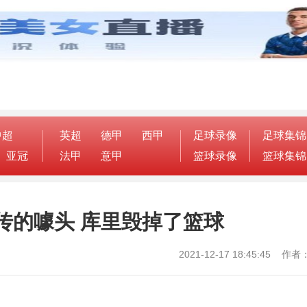
中超
英超
德甲
西甲
足球录像
足球集锦
亚冠
法甲
意甲
篮球录像
篮球集锦
传的噱头 库里毁掉了篮球
2021-12-17 18:45:45 