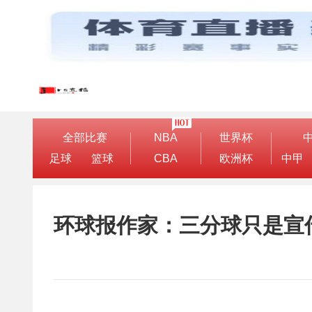
全部比赛
NBA
世界杯
足球
篮球
CBA
欧洲杯
中甲
环球报作家：三分球只是宣