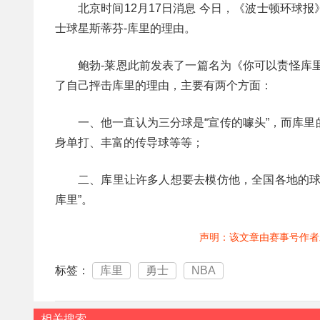
北京时间12月17日消息 今日，《波士顿环球报
士球星斯蒂芬-库里的理由。
鲍勃-莱恩此前发表了一篇名为《你可以责怪库
了自己抨击库里的理由，主要有两个方面：
一、他一直认为三分球是“宣传的噱头”，而库
身单打、丰富的传导球等等；
二、库里让许多人想要去模仿他，全国各地的球
库里”。
声明：该文章由赛事号作者
标签：
库里
勇士
NBA
相关搜索