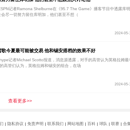
SPN记者Ramona Shelburne在《95.7 The Game》播客节目中透露
士会尽一切努力留住库明加，他们甚至不想（
2024-05-
认为莺歌今夏最可能被交易 他和锡安搭档的效果不好
pshype记者Michael Scotto报道，消息源透露，对手的高管认为英格拉姆
的高管们认为，英格拉姆和锡安的组合，在场
2024-05-
查看更多>>
们
隐私协议
免责声明
联系我们
网站地图
百科
球队
联赛
合
|
|
|
|
|
|
|
|