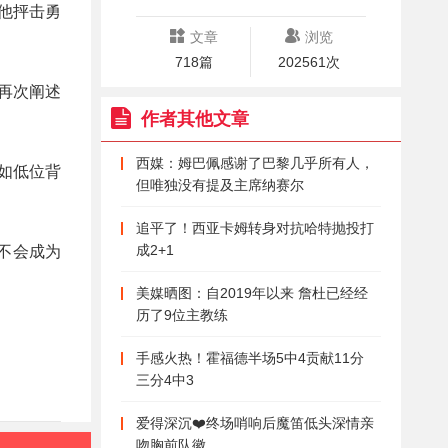
了他抨击勇
文章
浏览
718篇
202561次
再次阐述
作者其他文章
西媒：姆巴佩感谢了巴黎几乎所有人，
如低位背
但唯独没有提及主席纳赛尔
追平了！西亚卡姆转身对抗哈特抛投打
成2+1
不会成为
美媒晒图：自2019年以来 詹杜已经经
历了9位主教练
手感火热！霍福德半场5中4贡献11分
三分4中3
爱得深沉❤️终场哨响后魔笛低头深情亲
吻胸前队徽