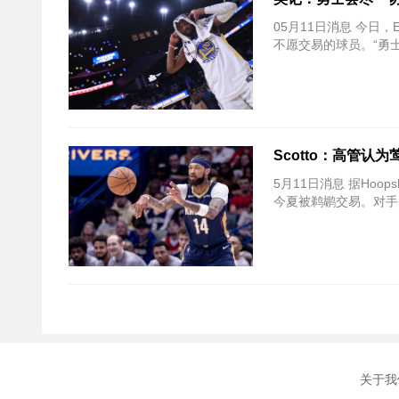
05月11日消息 今日，E
不愿交易的球员。“勇
Scotto：高管
5月11日消息 据Hoo
今夏被鹈鹕交易。对手
关于我