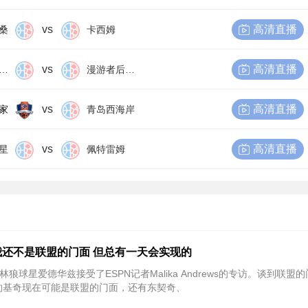
vs
高清直播
桑
卡西姆
vs
高清直播
尔比恩后备队
漫游者后备队
vs
高清直播
家
青岛西海岸
vs
高清直播
星
佩特雷姆
还不是联盟的门面 但总有一天会实现的
林狼球星爱德华兹接受了ESPN记者Malika Andrews的专访。谈到联盟
约基奇现在可能是联盟的门面，还有东契奇、