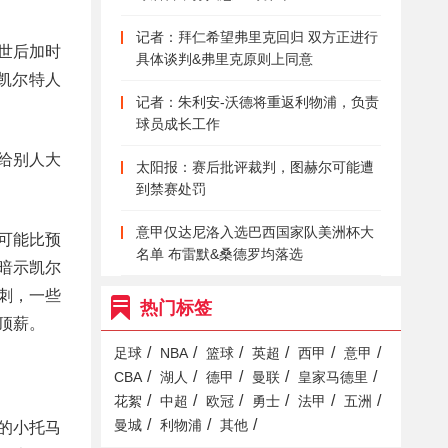
记者：拜仁希望弗里克回归 双方正进行
世后加时
具体谈判&弗里克原则上同意
凯尔特人
记者：朱利安-沃德将重返利物浦，负责
球员成长工作
给别人大
太阳报：赛后批评裁判，图赫尔可能遭
到禁赛处罚
意甲仅达尼洛入选巴西国家队美洲杯大
可能比预
名单 布雷默&桑德罗均落选
暗示凯尔
刺，一些
热门标签
顶薪。
/
/
/
/
/
/
足球
NBA
篮球
英超
西甲
意甲
/
/
/
/
/
CBA
湖人
德甲
曼联
皇家马德里
/
/
/
/
/
/
花絮
中超
欧冠
勇士
法甲
五洲
/
/
/
曼城
利物浦
其他
的小托马