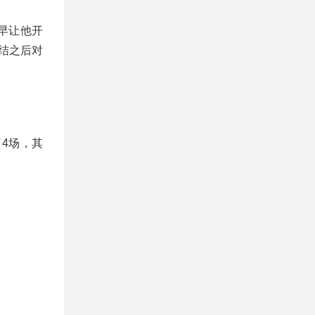
早让他开
结之后对
4场，其