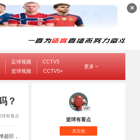
✕
足球视频
CCTV5
更多
篮球视频
CCTV5+
天吗？
VIP
者：篮球有看点
篮球有看点
关注他
盟准超巨，