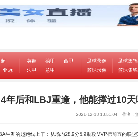
中超
英超
德甲
西甲
足球录像
足球集锦
亚冠
法甲
意甲
篮球录像
篮球集锦
，4年后和LBJ重逢，他能撑过10
2021-12-18 13:51:04 作
生涯的起跑线上了：从场均28.9分5.9助攻MVP榜前五的联