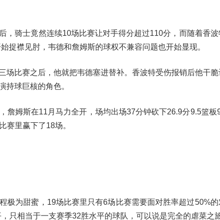
后，骑士竟然连续10场比赛让对手得分超过110分，而随着香波
开始捉襟见肘，韦德和詹姆斯的球权不兼容问题也开始显现。
三场比赛之后，他就把韦德塞进替补。香波特受伤报销后他干脆
演持球巨核的角色。
斯在11月马力全开，场均出场37分钟砍下26.9分9.5篮板9.
场比赛里赢下了18场。
程极为甜蜜，19场比赛里只有6场比赛需要面对胜率超过50%的
水平，只相当于一支赛季32胜水平的球队，可以说是完全的虐菜之