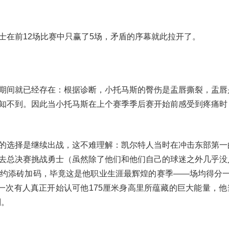
士在前12场比赛中只赢了5场，矛盾的序幕就此拉开了。
期间就已经存在：根据诊断，小托马斯的臀伤是盂唇撕裂，盂唇
知不到。因此当小托马斯在上个赛季季后赛开始前感受到疼痛时
的选择是继续出战，这不难理解：凯尔特人当时在冲击东部第一
去总决赛挑战勇士（虽然除了他们和他们自己的球迷之外几乎没
约添砖加码，毕竟这是他职业生涯最辉煌的赛季——场均得分一
一次有人真正开始认可他175厘米身高里所蕴藏的巨大能量，他
判。