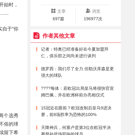
开始时，
文章
浏览
……
697篇
196977次
自于“你
作者其他文章
记者：特奥已经准备好在今夏加盟拜
仁，俱乐部之间尚未进行谈判
德罗西：我们尽了全力 但勒沃库森是更
强大的球队
????每体：若欧冠出局皇马将很快官宣
姆巴佩，并在欧洲杯前办亮相仪式
15冠近在眼前？欧冠改制后皇马9进决
赛，前8场胜率为恐怖的100%
两个选秀
不俗的球
天降神兵，何塞卢是第3位在欧冠半决
续留下希
赛替补登场双响的球员