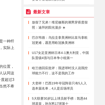
最新文章
放假了兄弟！维尼修斯的潮男穿搭度假
照：迪拜的阳光漫步 ☀️
巴尔韦德：乌拉圭拿美洲杯比皇马拿欧
是一种纤
冠更难，愿意用欧冠换美洲杯
，实际上
U17女足亚洲杯日本4-1澳大利亚，中国
队晋级4强与日本争小组第一
的位置，
哈兰德回应批评：我进球时没人说我控
人认同这
球能力不行，这不是我的工作
度超过3
大变样！巴西19年夺冠阵容只有5人入
当然不希
选本届名单，4人是后场球员
5大联赛30岁以上球员射手榜：凯恩44
球居首，孙兴慜17球第十