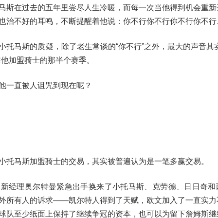
马斯在过去的五年里尝尽人生冷暖，而每一次当他得到机会重新
也治不好的耳鸣，不断提醒着他说：你不行你不行你不行你不行
小托马斯的质疑，除了老生常谈的“你不行”之外，最大的声音其实
在他加盟骑士的那半个赛季。
他一直被人诅咒到现在呢？
小托马斯加盟骑士的交易，其实被普遍认为是一笔多赢交易。
士的新经理奥尔特曼紧急出手换来了小托马斯、克劳德、日日奇和
外所有人的诉求——凯尔特人得到了天赋，欧文加入了一直实力
球队至少纸面上保持了继续争冠的资本，也可以为留下詹姆斯继