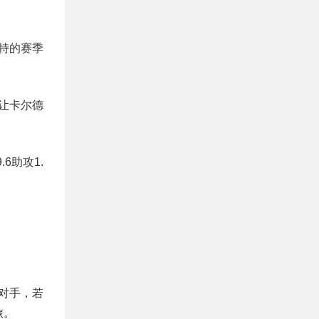
特的赛季
让卡尔德
6助攻1.
对手，若
旅。