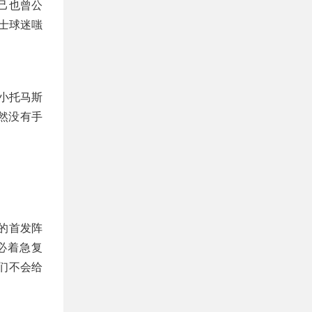
己也曾公
士球迷嗤
小托马斯
然没有手
的首发阵
必着急复
们不会给