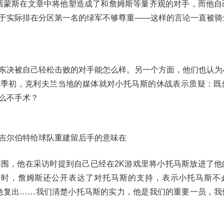
西蒙斯在文章中将他塑造成了和詹姆斯等量齐观的对手，而他自
于实际排在分区第一名的绿军不够尊重——这样的言论一直被骑
东决被自己轻松击败的对手能怎么样。另一个方面，他们也认为
赛季初，克利夫兰当地的媒体就对小托马斯的休战表示质疑：既
么不手术？
吉尔伯特给球队重建留后手的意味在
围，他在采访时提到自己已经在2K游戏里将小托马斯放进了他
同时，詹姆斯还公开表达了对托马斯的支持，表示小托马斯不
急复出……我们清楚小托马斯的实力，他是我们的重要一员，我