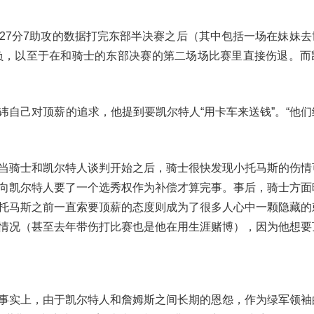
27分7助攻的数据打完东部半决赛之后（其中包括一场在妹妹去
负，以至于在和骑士的东部决赛的第二场场比赛里直接伤退。而
讳自己对顶薪的追求，他提到要凯尔特人“用卡车来送钱”。“他们
当骑士和凯尔特人谈判开始之后，骑士很快发现小托马斯的伤情
向凯尔特人要了一个选秀权作为补偿才算完事。事后，骑士方面
托马斯之前一直索要顶薪的态度则成为了很多人心中一颗隐藏的
情况（甚至去年带伤打比赛也是他在用生涯赌博），因为他想要
事实上，由于凯尔特人和詹姆斯之间长期的恩怨，作为绿军领袖