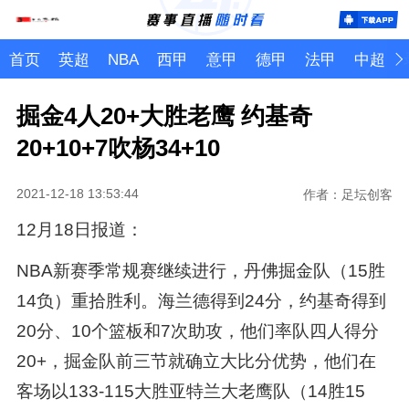
首页
英超
NBA
西甲
意甲
德甲
法甲
中超
掘金4人20+大胜老鹰 约基奇
20+10+7吹杨34+10
2021-12-18 13:53:44
作者：足坛创客
12月18日报道：
NBA新赛季常规赛继续进行，丹佛掘金队（15胜
14负）重拾胜利。海兰德得到24分，约基奇得到
20分、10个篮板和7次助攻，他们率队四人得分
20+，掘金队前三节就确立大比分优势，他们在
客场以133-115大胜亚特兰大老鹰队（14胜15