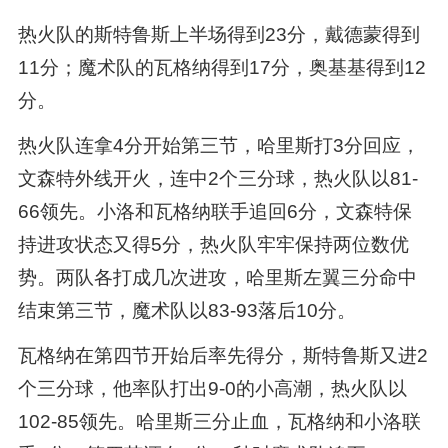
热火队的斯特鲁斯上半场得到23分，戴德蒙得到
11分；魔术队的瓦格纳得到17分，奥基基得到12
分。
热火队连拿4分开始第三节，哈里斯打3分回应，
文森特外线开火，连中2个三分球，热火队以81-
66领先。小洛和瓦格纳联手追回6分，文森特保
持进攻状态又得5分，热火队牢牢保持两位数优
势。两队各打成几次进攻，哈里斯左翼三分命中
结束第三节，魔术队以83-93落后10分。
瓦格纳在第四节开始后率先得分，斯特鲁斯又进2
个三分球，他率队打出9-0的小高潮，热火队以
102-85领先。哈里斯三分止血，瓦格纳和小洛联