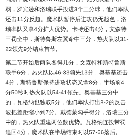
弱，罗宾逊和洛瑞联手投进3个三分球，他们率队
还击11分反超。魔术队暂停后进攻仍无起色，洛
瑞率队又拿4分扩大优势。卡特还击4分，文森特
三罚全中，斯特鲁斯左翼命中三分，热火队以31-
22领先9分结束首节。
第二节开始后两队各得几分，文森特和斯特鲁斯
联手6分，热火队以46-33领先13分。奥基基还击
4分，斯特鲁斯保持进攻状态又拿8分，半场前4
分50秒时热火队以54-41领先。奥基基三分中
的，瓦格纳也独取5分，他们率队打出8-2的反击
波把差距缩小到7分。戴德蒙勾手得分，洛瑞三分
中的，热火队重建两位数优势。瓦格纳连投带罚
追回4分，魔术队在半场结束时以57-66落后。