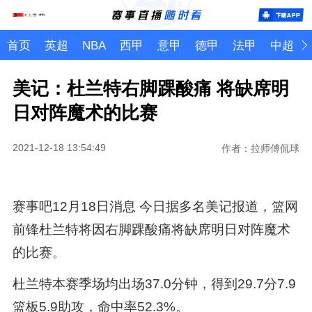
首页
英超
NBA
西甲
意甲
德甲
法甲
中超
美记：杜兰特右脚踝酸痛 将缺席明
日对阵魔术的比赛
2021-12-18 13:54:49
作者：拉师傅侃球
赛事吧12月18日消息 今日据多名美记报道，篮网
前锋杜兰特将因右脚踝酸痛将缺席明日对阵魔术
的比赛。
杜兰特本赛季场均出场37.0分钟，得到29.7分7.9
篮板5.9助攻，命中率52.3%。