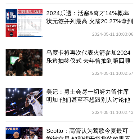
2024乐透：活塞&奇才14%概率
状元签并列最高 火箭20.27%拿到
前四
2024-05-11 10:03:06
乌度卡将再次代表火箭参加2024
乐透抽签仪式 去年曾抽到第四顺
位
2024-05-11 10:02:57
美记：勇士会尽一切努力留住库
明加 他们甚至不想跟别人讨论他
2024-05-11 10:02:43
Scotto：高管认为莺歌今夏最可
能被交易 他和锡安搭档的效果不