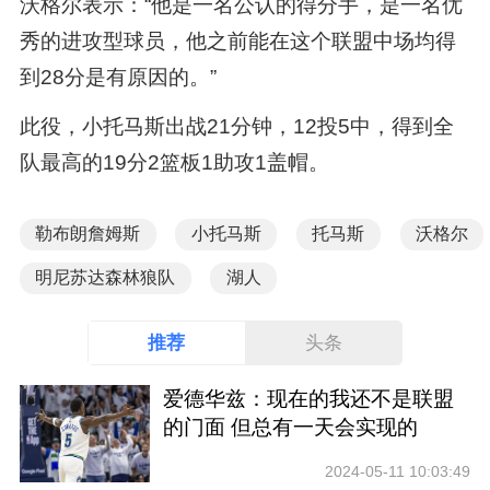
沃格尔表示：“他是一名公认的得分手，是一名优
秀的进攻型球员，他之前能在这个联盟中场均得
到28分是有原因的。”
此役，小托马斯出战21分钟，12投5中，得到全
队最高的19分2篮板1助攻1盖帽。
勒布朗詹姆斯
小托马斯
托马斯
沃格尔
明尼苏达森林狼队
湖人
推荐
头条
爱德华兹：现在的我还不是联盟
的门面 但总有一天会实现的
2024-05-11 10:03:49