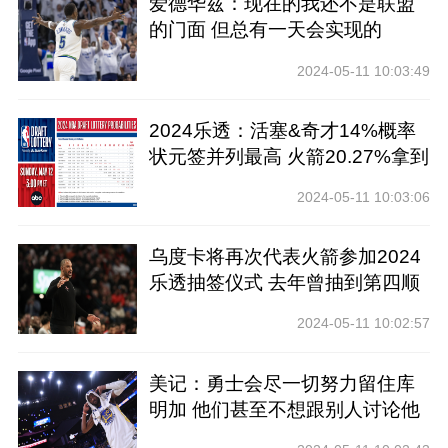
爱德华兹：现在的我还不是联盟
的门面 但总有一天会实现的
2024-05-11 10:03:49
2024乐透：活塞&奇才14%概率
状元签并列最高 火箭20.27%拿到
前四
2024-05-11 10:03:06
乌度卡将再次代表火箭参加2024
乐透抽签仪式 去年曾抽到第四顺
位
2024-05-11 10:02:57
美记：勇士会尽一切努力留住库
明加 他们甚至不想跟别人讨论他