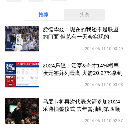
推荐
头条
爱德华兹：现在的我还不是联盟
的门面 但总有一天会实现的
2024-05-11 10:03:49
2024乐透：活塞&奇才14%概率
状元签并列最高 火箭20.27%拿到
前四
2024-05-11 10:03:06
乌度卡将再次代表火箭参加2024
乐透抽签仪式 去年曾抽到第四顺
位
2024-05-11 10:02:57