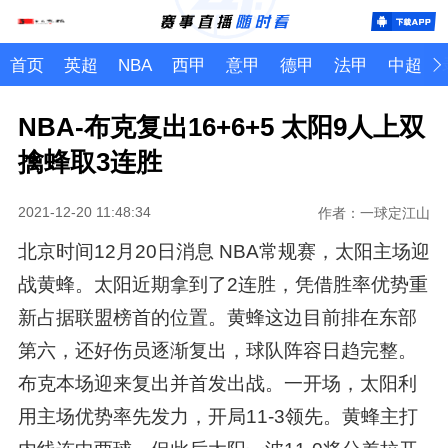
首页
英超
NBA
西甲
意甲
德甲
法甲
中超
NBA-布克复出16+6+5 太阳9人上双
擒蜂取3连胜
2021-12-20 11:48:34
作者：一球定江山
北京时间12月20日消息 NBA常规赛，太阳主场迎
战黄蜂。太阳近期拿到了2连胜，凭借胜率优势重
新占据联盟榜首的位置。黄蜂这边目前排在东部
第六，还好伤员逐渐复出，球队阵容日趋完整。
布克本场迎来复出并首发出战。一开场，太阳利
用主场优势率先发力，开局11-3领先。黄蜂主打