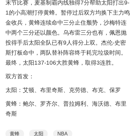
末节比赛，麦基制霸内线独得7分帮助太阳打出9-
1的小高潮打停黄蜂。暂停过后双方均换下主力鸣
金收兵，黄蜂连续命中三分止住颓势，沙梅特连
中两个三分还以颜色。乌布雷三分也有，佩恩抛
投得手后太阳全队已有9人得分上双。杰伦-史密
斯打板命中，两队替补阵容终于耗完垃圾时间。
最终，太阳137-106大胜黄蜂，取得3连胜。
双方首发：
太阳：艾顿、布里奇斯、克劳德、布克、保罗
黄蜂：鲍尔、罗齐尔、普拉姆利、海沃德、布里
奇斯
黄蜂
太阳
NBA