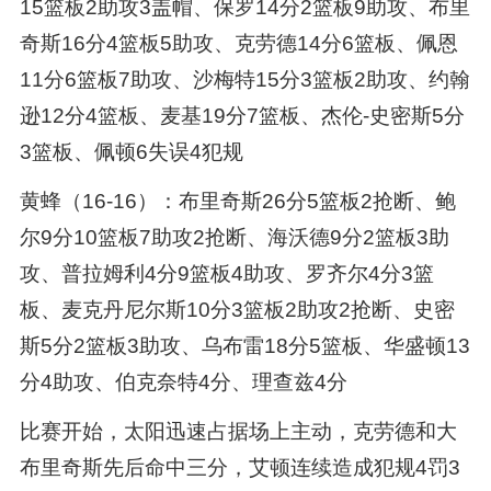
15篮板2助攻3盖帽、保罗14分2篮板9助攻、布里
奇斯16分4篮板5助攻、克劳德14分6篮板、佩恩
11分6篮板7助攻、沙梅特15分3篮板2助攻、约翰
逊12分4篮板、麦基19分7篮板、杰伦-史密斯5分
3篮板、佩顿6失误4犯规
黄蜂（16-16）：布里奇斯26分5篮板2抢断、鲍
尔9分10篮板7助攻2抢断、海沃德9分2篮板3助
攻、普拉姆利4分9篮板4助攻、罗齐尔4分3篮
板、麦克丹尼尔斯10分3篮板2助攻2抢断、史密
斯5分2篮板3助攻、乌布雷18分5篮板、华盛顿13
分4助攻、伯克奈特4分、理查兹4分
比赛开始，太阳迅速占据场上主动，克劳德和大
布里奇斯先后命中三分，艾顿连续造成犯规4罚3