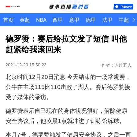
首页
英超
NBA
西甲
意甲
德甲
法甲
中超
德罗赞：赛后给拉文发了短信 叫他
赶紧给我滚回来
2021-12-20 15:50:23
作者：连过五人
北京时间12月20日消息 今天结束的一场常规赛，
公牛在主场115比110击败了湖人。赛后德罗赞接
受了媒体的采访。
德罗赞表示自己现在的身体状况很好，解除健康
安全协议后，他凌晨1点就冲进了训练馆练球。
本月7号，德罗赞触发了健康安全协议，之后一直