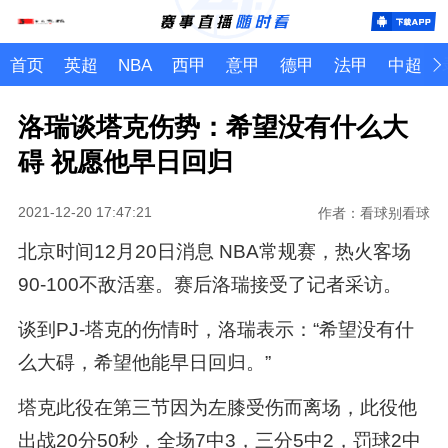
首页
英超
NBA
西甲
意甲
德甲
法甲
中超
洛瑞谈塔克伤势：希望没有什么大
碍 祝愿他早日回归
2021-12-20 17:47:21
作者：看球别看球
北京时间12月20日消息 NBA常规赛，热火客场
90-100不敌活塞。赛后洛瑞接受了记者采访。
谈到PJ-塔克的伤情时，洛瑞表示：“希望没有什
么大碍，希望他能早日回归。”
塔克此役在第三节因为左膝受伤而离场，此役他
出战20分50秒，全场7中3，三分5中2，罚球2中