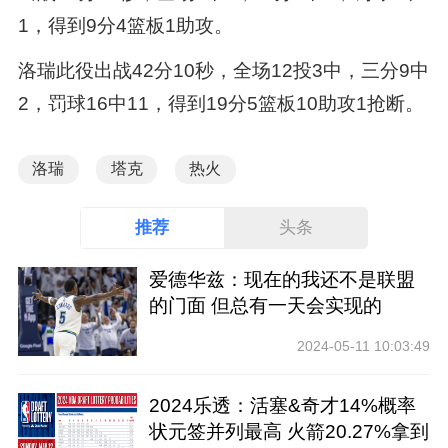
1，得到9分4篮板1助攻。
洛瑞此役出战42分10秒，全场12投3中，三分9中
2，罚球16中11，得到19分5篮板10助攻1抢断。
洛瑞
塔克
热火
推荐
头条
爱德华兹：现在的我还不是联盟
的门面 但总有一天会实现的
2024-05-11 10:03:49
2024乐透：活塞&奇才14%概率
状元签并列最高 火箭20.27%拿到