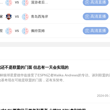
vs
高清直播
尔比恩后备队
漫游者后备队
vs
高清直播
家
青岛西海岸
vs
高清直播
星
佩特雷姆
还不是联盟的门面 但总有一天会实现的
林狼球星爱德华兹接受了ESPN记者Malika Andrews的专访。谈到联盟
约基奇现在可能是联盟的门面，还有东契奇、
2024-05-