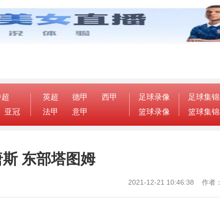
中超
英超
德甲
西甲
足球录像
足球集锦
亚冠
法甲
意甲
篮球录像
篮球集锦
斯 东部塔图姆
2021-12-21 10:46:38 