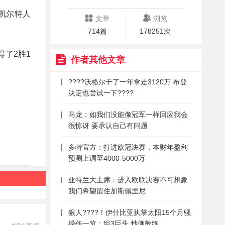
由凯尔特人
文章
浏览
714篇
178251次
得了2胜1
作者其他文章
????沃格尔干了一年拿走3120万 布登
决定也尝试一下????
马龙：如我们没能像冠军一样回应我会
很惊讶 要承认自己有问题
多特官方：打进欧冠决赛，本财年盈利
预测上调至4000-5000万
亚特兰大主席：进入欧联决赛不可想象
我们希望留住加斯佩里尼
狠人????！伊什比亚执掌太阳15个月骚
操作一览：组3巨头 炒俩教练