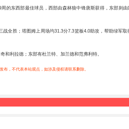
了第9周的东西部最佳球员，西部由森林狼中锋唐斯获得，东部则
队三战全胜；塔图姆上周场均31.3分7.3篮板4.0助攻，帮助绿军取
基奇和利拉德；东部有杜兰特、加兰德和范弗利特。
发布，不代表本站观点，如涉及侵权请联系删除。