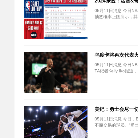
2024乐透：活塞&
05月11日消息 今日
抽签概率上图所示，其
乌度卡将再次代表火
05月11日消息 今日
TA记者Kelly Ik
美记：勇士会尽一切
05月11日消息 今日，E
不愿交易的球员。“勇