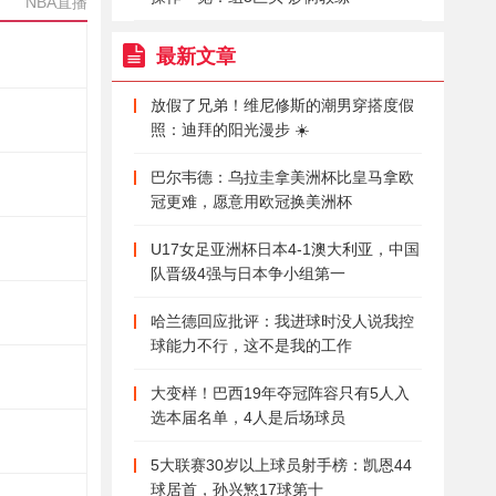
NBA直播
最新文章
放假了兄弟！维尼修斯的潮男穿搭度假
照：迪拜的阳光漫步 ☀️
巴尔韦德：乌拉圭拿美洲杯比皇马拿欧
冠更难，愿意用欧冠换美洲杯
U17女足亚洲杯日本4-1澳大利亚，中国
队晋级4强与日本争小组第一
哈兰德回应批评：我进球时没人说我控
球能力不行，这不是我的工作
大变样！巴西19年夺冠阵容只有5人入
选本届名单，4人是后场球员
5大联赛30岁以上球员射手榜：凯恩44
球居首，孙兴慜17球第十