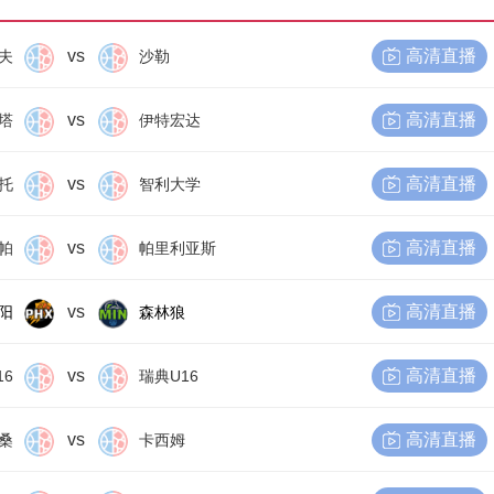
vs
高清直播
夫
沙勒
vs
高清直播
塔
伊特宏达
vs
高清直播
托
智利大学
vs
高清直播
帕
帕里利亚斯
vs
高清直播
阳
森林狼
vs
高清直播
16
瑞典U16
vs
高清直播
桑
卡西姆