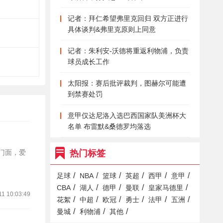
记者：拜仁希望弗里克回归 双方正进行
具体谈判&弗里克原则上同意
记者：朱利安-沃德将重返利物浦，负责
球员成长工作
太阳报：赛后批评裁判，图赫尔可能遭
到禁赛处罚
意甲仅达尼洛入选巴西国家队美洲杯大
名单 布雷默&桑德罗均落选
的门面，爱
热门标签
/
/
/
/
/
/
足球
NBA
篮球
英超
西甲
意甲
/
/
/
/
/
CBA
湖人
德甲
曼联
皇家马德里
11 10:03:49
/
/
/
/
/
/
花絮
中超
欧冠
勇士
法甲
五洲
/
/
/
曼城
利物浦
其他