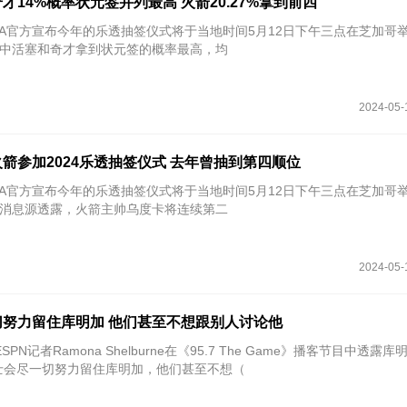
奇才14%概率状元签并列最高 火箭20.27%拿到前四
NBA官方宣布今年的乐透抽签仪式将于当地时间5月12日下午三点在芝加哥
中活塞和奇才拿到状元签的概率最高，均
2024-05-
箭参加2024乐透抽签仪式 去年曾抽到第四顺位
NBA官方宣布今年的乐透抽签仪式将于当地时间5月12日下午三点在芝加哥
o报道，消息源透露，火箭主帅乌度卡将连续第二
2024-05-
努力留住库明加 他们甚至不想跟别人讨论他
SPN记者Ramona Shelburne在《95.7 The Game》播客节目中透露
士会尽一切努力留住库明加，他们甚至不想（