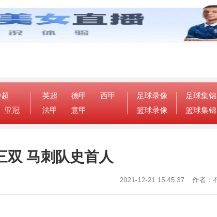
中超
英超
德甲
西甲
足球录像
足球集锦
亚冠
法甲
意甲
篮球录像
篮球集锦
三双 马刺队史首人
2021-12-21 15:45:37 作