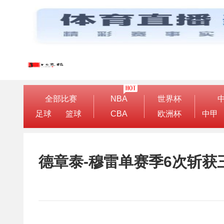
全部比赛
NBA
世界杯
足球
篮球
CBA
欧洲杯
中甲
德章泰-穆雷单赛季6次斩获