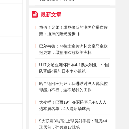
最新文章
放假了兄弟！维尼修斯的潮男穿搭度假
照：迪拜的阳光漫步 ☀️
巴尔韦德：乌拉圭拿美洲杯比皇马拿欧
冠更难，愿意用欧冠换美洲杯
U17女足亚洲杯日本4-1澳大利亚，中国
队晋级4强与日本争小组第一
哈兰德回应批评：我进球时没人说我控
球能力不行，这不是我的工作
大变样！巴西19年夺冠阵容只有5人入
选本届名单，4人是后场球员
5大联赛30岁以上球员射手榜：凯恩44
球居首，孙兴慜17球第十