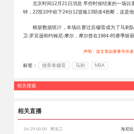
北京时间12月21日消息 早些时候结束的一场比
钟，22投10中砍下24分12篮板13助攻4抢断，这
根据数据统计，本场比赛过后穆雷成为了马刺队
卫-罗宾逊和约翰尼-摩尔，摩尔曾在1984-85赛季斩
声明：该文章由赛事号作者
标签：
德章泰穆雷
马刺
NBA
相关搜索
相关直播
04-29 00:00
摩洛乙
海尼拉