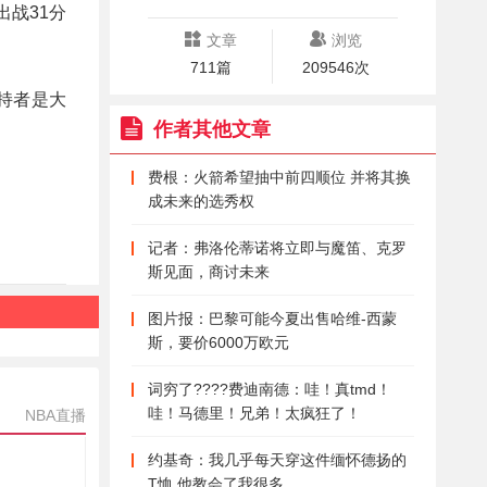
出战31分
文章
浏览
711篇
209546次
持者是大
作者其他文章
费根：火箭希望抽中前四顺位 并将其换
成未来的选秀权
记者：弗洛伦蒂诺将立即与魔笛、克罗
斯见面，商讨未来
图片报：巴黎可能今夏出售哈维-西蒙
斯，要价6000万欧元
词穷了????费迪南德：哇！真tmd！
哇！马德里！兄弟！太疯狂了！
NBA直播
约基奇：我几乎每天穿这件缅怀德扬的
T恤 他教会了我很多