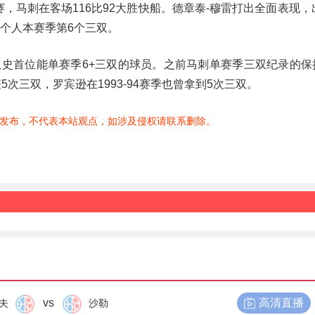
赛，马刺在客场116比92大胜快船。德章泰-穆雷打出全面表现，
是他个人本赛季第6个三双。
史首位能单赛季6+三双的球员。之前马刺单赛季三双纪录的保
获5次三双，罗宾逊在1993-94赛季也曾拿到5次三双。
发布，不代表本站观点，如涉及侵权请联系删除。
vs
高清直播
夫
沙勒