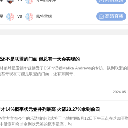
vs
高清直播
星
佩特雷姆
还不是联盟的门面 但总有一天会实现的
林狼球星爱德华兹接受了ESPN记者Malika Andrews的专访。谈到联盟
约基奇现在可能是联盟的门面，还有东契奇、
2024-05-
奇才14%概率状元签并列最高 火箭20.27%拿到前四
NBA官方宣布今年的乐透抽签仪式将于当地时间5月12日下午三点在芝加哥
中活塞和奇才拿到状元签的概率最高，均