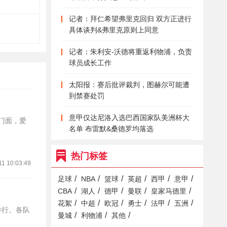
记者：拜仁希望弗里克回归 双方正进行
具体谈判&弗里克原则上同意
记者：朱利安-沃德将重返利物浦，负责
球员成长工作
太阳报：赛后批评裁判，图赫尔可能遭
到禁赛处罚
意甲仅达尼洛入选巴西国家队美洲杯大
的门面，爱
名单 布雷默&桑德罗均落选
热门标签
11 10:03:49
/
/
/
/
/
/
足球
NBA
篮球
英超
西甲
意甲
/
/
/
/
/
CBA
湖人
德甲
曼联
皇家马德里
/
/
/
/
/
/
花絮
中超
欧冠
勇士
法甲
五洲
举行。各队
/
/
/
曼城
利物浦
其他