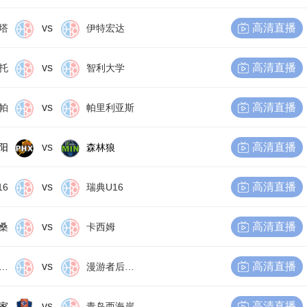
vs
高清直播
塔
伊特宏达
vs
高清直播
托
智利大学
vs
高清直播
帕
帕里利亚斯
vs
高清直播
阳
森林狼
vs
高清直播
16
瑞典U16
vs
高清直播
桑
卡西姆
vs
高清直播
尔比恩后备队
漫游者后备队
vs
高清直播
家
青岛西海岸