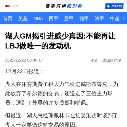
首页
英超
NBA
西甲
意甲
德甲
法甲
中超
湖人GM揭引进威少真因:不能再让
LBJ做唯一的发动机
2021-12-22 08:46:17
作者：球场终结者
12月22日报道：
湖人在休赛期费了很大力气引进威斯布鲁克，为
此放弃了希尔德的交易，还送走了三位主力球
员，遭到了外界的许多质疑和嘲讽。
但最近，湖人总经理佩林卡在接受采访时谈到了
湖人一定要做这笔交易的原因。