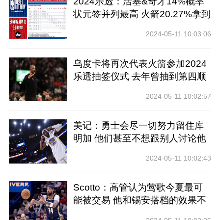
2024乐透：活塞&奇才14%概率
状元签并列最高 火箭20.27%拿到
前四
2024-05-11 10:03:06
乌度卡将再次代表火箭参加2024
乐透抽签仪式 去年曾抽到第四顺
位
2024-05-11 10:02:57
美记：勇士会尽一切努力留住库
明加 他们甚至不想跟别人讨论他
2024-05-11 10:02:43
Scotto：高管认为莺歌今夏最可
能被交易 他和锡安搭档的效果不
好