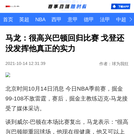
首页
英超
NBA
西甲
意甲
德甲
法甲
中超
马龙：很高兴巴顿回归比赛 戈登还
没发挥他真正的实力
2021-10-14 12:31:39
作者：球为我狂
北京时间10月14日消息 今日NBA季前赛，掘金
99-108不敌雷霆，赛后，掘金主教练迈克-马龙接
受了媒体采访。
谈到威尔-巴顿在本场比赛复出，马龙表示：“很高
兴巴顿能重回球场，他现在很健康，他又可以上