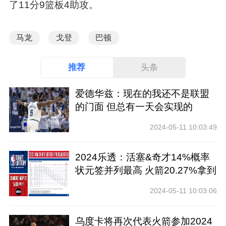
了11分9篮板4助攻。
马龙
戈登
巴顿
推荐
头条
爱德华兹：现在的我还不是联盟
的门面 但总有一天会实现的
2024-05-11 10:03:49
2024乐透：活塞&奇才14%概率
状元签并列最高 火箭20.27%拿到
前四
2024-05-11 10:03:06
乌度卡将再次代表火箭参加2024