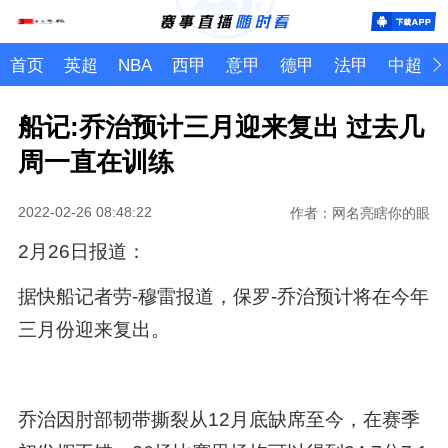
首页
英超
NBA
西甲
意甲
德甲
法甲
中超
船记:乔治预计三月迎来复出 过去几
周一直在训练
2022-02-26 08:48:22
作者：网名亮瞎你的眼
2月26日报道：
据快船记者劳-穆雷报道，保罗-乔治预计将在今年
三月份迎来复出。
乔治因肘部韧带撕裂从12月底缺席至今，在赛季