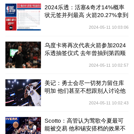
2024乐透：活塞&奇才14%概率
状元签并列最高 火箭20.27%拿到
前四
2024-05-11 10:03:06
乌度卡将再次代表火箭参加2024
乐透抽签仪式 去年曾抽到第四顺
位
2024-05-11 10:02:57
美记：勇士会尽一切努力留住库
明加 他们甚至不想跟别人讨论他
2024-05-11 10:02:43
Scotto：高管认为莺歌今夏最可
能被交易 他和锡安搭档的效果不