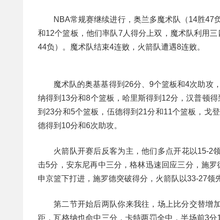
NBA常规赛继续进行，奥兰多魔术队（14胜47
和12个篮板，他们率队7人得分上双，魔术队利用三四
44负）。魔术队结束4连败，火箭队遭遇8连败。
魔术队的奥基基得到26分、9个篮板和4次助攻，
纳得到13分和8个篮板，哈里斯得到12分，汉普顿得
到23分和5个篮板，伍德得到21分和11个篮板，戈
德得到10分和6次助攻。
火箭队开赛后反客为主，他们多点开花以15-2
击5分，安东尼再中三分，格林迅速回应三分，施罗德
申京篮下打进，施罗德突破得分，火箭队以33-27领
第二节开始后两队你来我往，场上比分交替增加
距，瓦格纳也命中三分，卡特两罚全中，半场前3分1