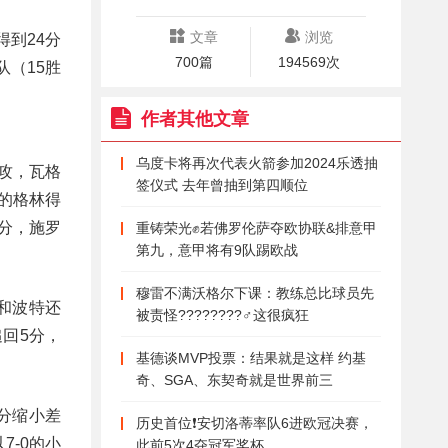
文章
浏览
得到24分
700篇
194569次
队（15胜
作者其他文章
乌度卡将再次代表火箭参加2024乐透抽
助攻，瓦格
签仪式 去年曾抽到第四顺位
队的格林得
3分，施罗
重铸荣光✊若佛罗伦萨夺欧协联&排意甲
第九，意甲将有9队踢欧战
穆雷不满沃格尔下课：教练总比球员先
德和波特还
被责怪????????‍♂️这很疯狂
追回5分，
基德谈MVP投票：结果就是这样 约基
奇、SGA、东契奇就是世界前三
分缩小差
历史首位❗安切洛蒂率队6进欧冠决赛，
7-0的小
此前5次4夺冠军奖杯