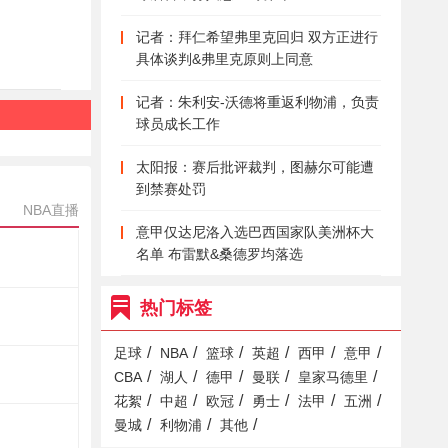
记者：拜仁希望弗里克回归 双方正进行
具体谈判&弗里克原则上同意
记者：朱利安-沃德将重返利物浦，负责
球员成长工作
太阳报：赛后批评裁判，图赫尔可能遭
到禁赛处罚
NBA直播
意甲仅达尼洛入选巴西国家队美洲杯大
名单 布雷默&桑德罗均落选
热门标签
/
/
/
/
/
/
足球
NBA
篮球
英超
西甲
意甲
/
/
/
/
/
CBA
湖人
德甲
曼联
皇家马德里
/
/
/
/
/
/
花絮
中超
欧冠
勇士
法甲
五洲
/
/
/
曼城
利物浦
其他