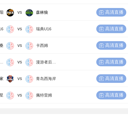
vs
高清直播
阳
森林狼
vs
高清直播
16
瑞典U16
vs
高清直播
桑
卡西姆
vs
高清直播
尔比恩后备队
漫游者后备队
vs
高清直播
家
青岛西海岸
vs
高清直播
星
佩特雷姆