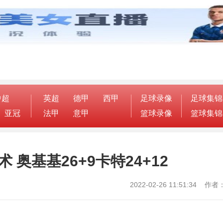
中超
英超
德甲
西甲
足球录像
足球集锦
亚冠
法甲
意甲
篮球录像
篮球集锦
 奥基基26+9卡特24+12
2022-02-26 11:51:34 