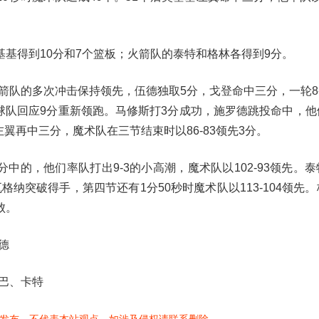
基基得到10分和7个篮板；火箭队的泰特和格林各得到9分。
箭队的多次冲击保持领先，伍德独取5分，戈登命中三分，一轮8-
领球队回应9分重新领跑。马修斯打3分成功，施罗德跳投命中，
左翼再中三分，魔术队在三节结束时以86-83领先3分。
中的，他们率队打出9-3的小高潮，魔术队以102-93领先。
纳突破得手，第四节还有1分50秒时魔术队以113-104领先
败。
德
巴、卡特