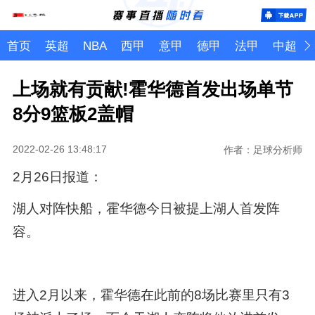
首页
英超
NBA
西甲
意甲
德甲
法甲
中超
上场就有贡献!霍华德首发出场单节
8分9篮板2盖帽
2022-02-26 13:48:17
作者：足球分析师
2月26日报道：
湖人对阵快船，霍华德今日被提上湖人首发阵
容。
进入2月以来，霍华德在此前的8场比赛里只有3