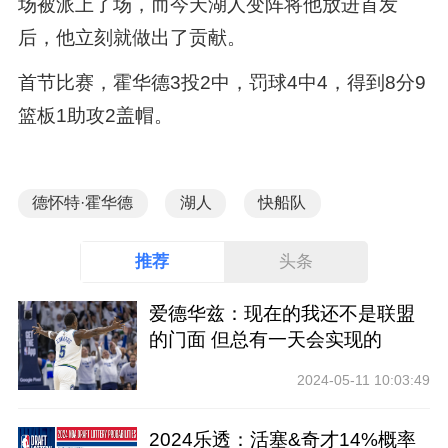
场被派上了场，而今天湖人变阵将他放进首发
后，他立刻就做出了贡献。
首节比赛，霍华德3投2中，罚球4中4，得到8分9
篮板1助攻2盖帽。
德怀特·霍华德
湖人
快船队
推荐
头条
爱德华兹：现在的我还不是联盟
的门面 但总有一天会实现的
2024-05-11 10:03:49
2024乐透：活塞&奇才14%概率