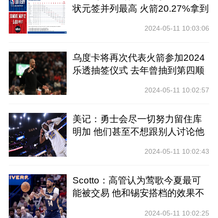
状元签并列最高 火箭20.27%拿到
前四
2024-05-11 10:03:06
乌度卡将再次代表火箭参加2024
乐透抽签仪式 去年曾抽到第四顺
位
2024-05-11 10:02:57
美记：勇士会尽一切努力留住库
明加 他们甚至不想跟别人讨论他
2024-05-11 10:02:43
Scotto：高管认为莺歌今夏最可
能被交易 他和锡安搭档的效果不
好
2024-05-11 10:02:25