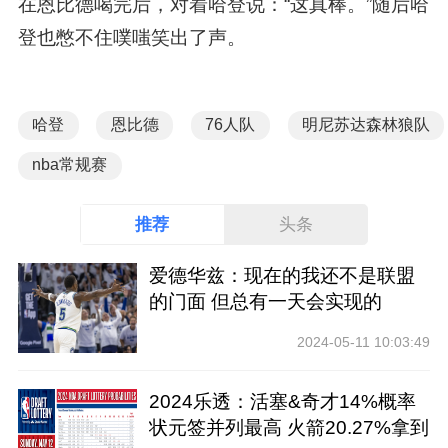
在恩比德喝完后，对着哈登说：“这真棒。”随后哈
登也憋不住噗嗤笑出了声。
哈登
恩比德
76人队
明尼苏达森林狼队
nba常规赛
推荐
头条
爱德华兹：现在的我还不是联盟
的门面 但总有一天会实现的
2024-05-11 10:03:49
2024乐透：活塞&奇才14%概率
状元签并列最高 火箭20.27%拿到