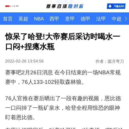
首页
英超
NBA
西甲
意甲
德甲
法甲
中超
惊呆了哈登!大帝赛后采访时喝水一
口闷+捏瘪水瓶
2022-02-26 13:54:56
作者：圆月弯刀
赛事吧2月26日消息 在今日结束的一场NBA常规
赛中，76人133-102轻取森林狼。
76人官推在赛后晒出了一段有趣的视频，恩比德
一口闷掉了一瓶矿泉水，哈登全程用惊恐的眼神
盯着恩比德。