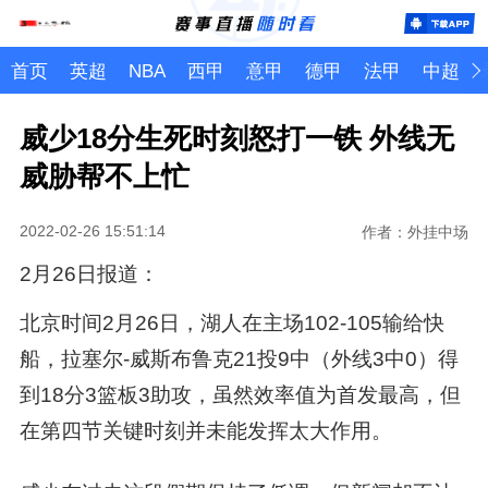
首页
英超
NBA
西甲
意甲
德甲
法甲
中超
威少18分生死时刻怒打一铁 外线无
威胁帮不上忙
2022-02-26 15:51:14
作者：外挂中场
2月26日报道：
北京时间2月26日，湖人在主场102-105输给快
船，拉塞尔-威斯布鲁克21投9中（外线3中0）得
到18分3篮板3助攻，虽然效率值为首发最高，但
在第四节关键时刻并未能发挥太大作用。