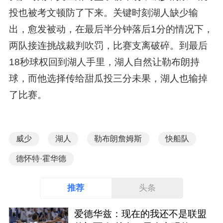
投也被考文顿防了下来。关键时刻湖人缺少输
出，愈发被动，在最后半分钟落后1分的情况下，
两队接连挑战裁判吹罚，比赛支离破碎。到最后
18秒球权回到湖人手里，湖人自然让勒布朗持
球，而他选择传给甜瓜投三分未果，湖人也输掉
了比赛。
威少
湖人
勒布朗詹姆斯
快船队
德怀特·霍华德
推荐
头条
爱德华兹：现在的我还不是联盟