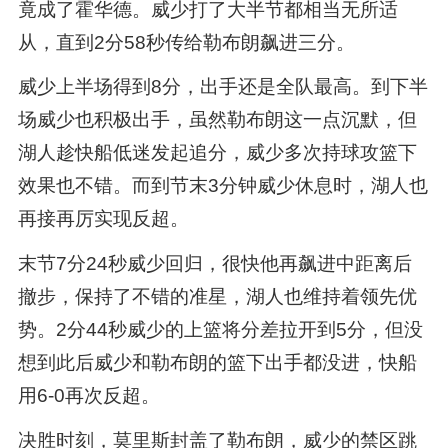
竟成了霍华德。威少打了大半节都相当无所适
从，直到2分58秒传给勒布朗飙进三分。
威少上半场得到8分，出手还是全队最高。到下半
场威少也积极出手，虽然勒布朗这一点沉默，但
湖人趁快船低迷发起追分，威少多次持球攻篮下
效果也不错。而到节末3分钟威少休息时，湖人也
再接再厉实现反超。
末节7分24秒威少回归，很快他再飙进中距离后
撤步，保持了不错的准星，湖人也维持着领先优
势。2分44秒威少的上篮将分差拉开到5分，但没
想到此后威少和勒布朗的篮下出手都没进，快船
用6-0再次反超。
决胜时刻，莫里斯封盖了勒布朗，威少的禁区跳