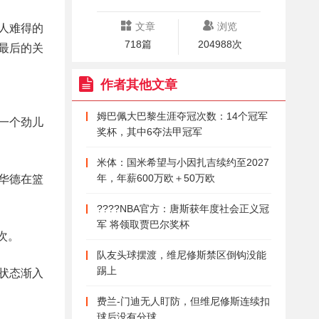
文章
浏览
湖人难得的
718篇
204988次
在最后的关
作者其他文章
姆巴佩大巴黎生涯夺冠次数：14个冠军
一个劲儿
奖杯，其中6夺法甲冠军
米体：国米希望与小因扎吉续约至2027
年，年薪600万欧＋50万欧
华德在篮
????NBA官方：唐斯获年度社会正义冠
军 将领取贾巴尔奖杯
次。
队友头球摆渡，维尼修斯禁区倒钩没能
踢上
状态渐入
费兰-门迪无人盯防，但维尼修斯连续扣
球后没有分球