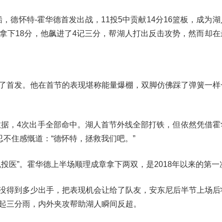
快船，德怀特-霍华德首发出战，11投5中贡献14分16篮板，成为
中拿下18分，他飙进了4记三分，帮湖人打出反击攻势，然而却
了首发。他在首节的表现堪称能量爆棚，双脚仿佛踩了弹簧一样
的数据，4次出手全部命中。湖人首节外线全部打铁，但依然凭借霍
忍不住感慨道：“德怀特，拯救我们吧。”
投医”。霍华德上半场顺理成章拿下两双，是2018年以来的第一
没得到多少出手，把表现机会让给了队友，安东尼后半节上场后
起三分雨，内外夹攻帮助湖人瞬间反超。