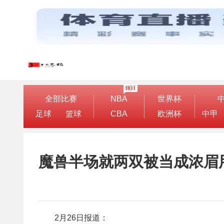
全部比赛
NBA
世界杯
足球
篮球
CBA
欧洲杯
中甲
魔兽半场就两双被当成浓眉用
2月26日报道：