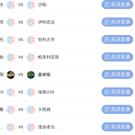
vs
高清直播
夫
沙勒
vs
高清直播
塔
伊特宏达
vs
高清直播
托
智利大学
vs
高清直播
帕
帕里利亚斯
vs
高清直播
阳
森林狼
vs
高清直播
16
瑞典U16
vs
高清直播
桑
卡西姆
vs
高清直播
尔比恩后备队
漫游者后备队