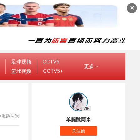
✕
足球视频
CCTV5
更多
篮球视频
CCTV5+
VIP
者：单腿跳两米
单腿跳两米
关注他