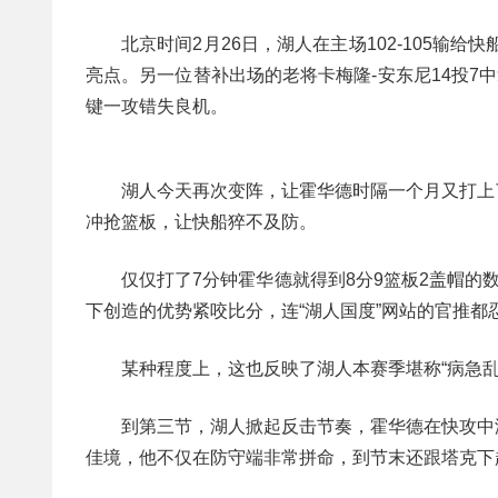
北京时间2月26日，湖人在主场102-105输给
亮点。另一位替补出场的老将卡梅隆-安东尼14投7
键一攻错失良机。
湖人今天再次变阵，让霍华德时隔一个月又打上
冲抢篮板，让快船猝不及防。
仅仅打了7分钟霍华德就得到8分9篮板2盖帽
下创造的优势紧咬比分，连“湖人国度”网站的官推都
某种程度上，这也反映了湖人本赛季堪称“病急乱
到第三节，湖人掀起反击节奏，霍华德在快攻中
佳境，他不仅在防守端非常拼命，到节末还跟塔克下