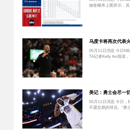
抽签概率上图所示，其
乌度卡将再次代表火
05月11日消息 今日
TA记者Kelly Ik
美记：勇士会尽一切
05月11日消息 今日，E
不愿交易的球员。“勇