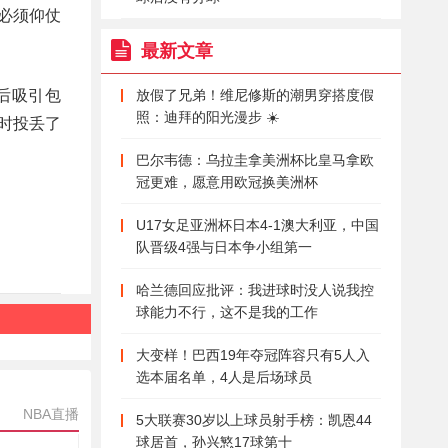
必须仰仗
最新文章
后吸引包
放假了兄弟！维尼修斯的潮男穿搭度假
照：迪拜的阳光漫步 ☀️
时投丢了
巴尔韦德：乌拉圭拿美洲杯比皇马拿欧
冠更难，愿意用欧冠换美洲杯
U17女足亚洲杯日本4-1澳大利亚，中国
队晋级4强与日本争小组第一
哈兰德回应批评：我进球时没人说我控
球能力不行，这不是我的工作
大变样！巴西19年夺冠阵容只有5人入
选本届名单，4人是后场球员
NBA直播
5大联赛30岁以上球员射手榜：凯恩44
球居首，孙兴慜17球第十