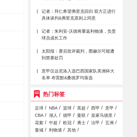
记者：拜仁希望弗里克回归 双方正进行
具体谈判&弗里克原则上同意
记者：朱利安-沃德将重返利物浦，负责
球员成长工作
太阳报：赛后批评裁判，图赫尔可能遭
到禁赛处罚
意甲仅达尼洛入选巴西国家队美洲杯大
名单 布雷默&桑德罗均落选
热门标签
/
/
/
/
/
/
足球
NBA
篮球
英超
西甲
意甲
/
/
/
/
/
CBA
湖人
德甲
曼联
皇家马德里
/
/
/
/
/
/
花絮
中超
欧冠
勇士
法甲
五洲
/
/
/
曼城
利物浦
其他