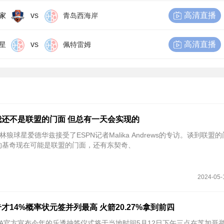
vs
高清直播
家
青岛西海岸
vs
高清直播
星
佩特雷姆
还不是联盟的门面 但总有一天会实现的
林狼球星爱德华兹接受了ESPN记者Malika Andrews的专访。谈到联盟
约基奇现在可能是联盟的门面，还有东契奇、
2024-05-
奇才14%概率状元签并列最高 火箭20.27%拿到前四
NBA官方宣布今年的乐透抽签仪式将于当地时间5月12日下午三点在芝加哥