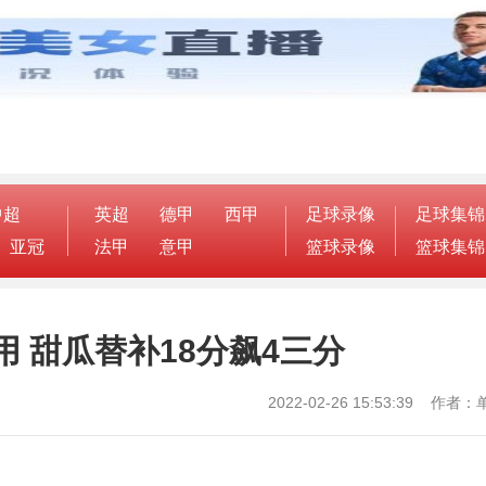
中超
英超
德甲
西甲
足球录像
足球集锦
亚冠
法甲
意甲
篮球录像
篮球集锦
 甜瓜替补18分飙4三分
2022-02-26 15:53:39 作