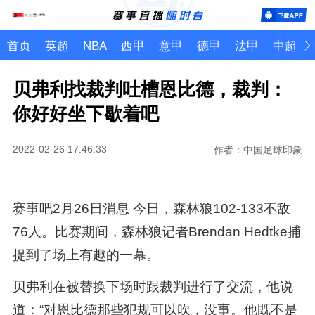
首页
英超
NBA
西甲
意甲
德甲
法甲
中超
贝弗利找裁判吐槽恩比德，裁判：
你好好坐下歇着吧
2022-02-26 17:46:33
作者：中国足球印象
赛事吧2月26日消息 今日，森林狼102-133不敌
76人。比赛期间，森林狼记者Brendan Hedtke捕
捉到了场上有趣的一幕。
贝弗利在被替换下场时跟裁判进行了交流，他说
道：“对恩比德那些犯规可以吹，没事。他既不是