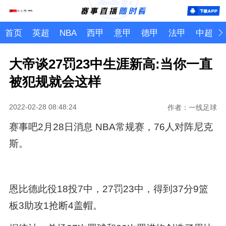
首页
英超
NBA
西甲
意甲
德甲
法甲
中超
大帝谈27罚23中生涯新高:当你一直
被犯规就会这样
2022-02-28 08:48:24
作者：一线足球
赛事吧2月28日消息 NBA常规赛，76人对阵尼克
斯。
恩比德此役18投7中，27罚23中，得到37分9篮
板3助攻1抢断4盖帽。