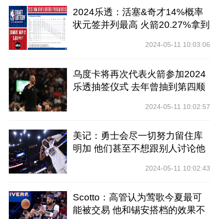
2024乐透：活塞&奇才14%概率
状元签并列最高 火箭20.27%拿到
前四
2024-05-11 10:03:06
乌度卡将再次代表火箭参加2024
乐透抽签仪式 去年曾抽到第四顺
位
2024-05-11 10:02:57
美记：勇士会尽一切努力留住库
明加 他们甚至不想跟别人讨论他
2024-05-11 10:02:43
Scotto：高管认为莺歌今夏最可
能被交易 他和锡安搭档的效果不