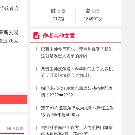
克斯或者哈
文章
浏览
717篇
184907次
西蒙斯交易
作者其他文章
近76人
巴西主帅多里瓦尔：理查利森受了新伤
这就是没进大名单的原因
桑普主帅皮尔洛：今年我们丢了太多积
分，升级附加赛会全力以赴
姆巴佩弟弟转发姆巴佩离队动态并配表
情：????❤️????
定了✍️布登霍尔泽成为太阳队新任主教
练 合同5年超5000万
击打对手面部！官方：大连英博门将隋
NBA直播
维杰被停赛4场，罚款4万