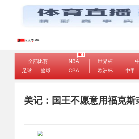
全部比赛
NBA
世界杯
足球
篮球
CBA
欧洲杯
中甲
美记：国王不愿意用福克斯