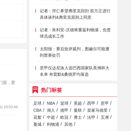
记者：拜仁希望弗里克回归 双方正进行
具体谈判&弗里克原则上同意
记者：朱利安-沃德将重返利物浦，负责
球员成长工作
太阳报：赛后批评裁判，图赫尔可能遭
到禁赛处罚
意甲仅达尼洛入选巴西国家队美洲杯大
名单 布雷默&桑德罗均落选
的门面，爱
热门标签
/
/
/
/
/
/
足球
NBA
篮球
英超
西甲
意甲
11 10:03:49
/
/
/
/
/
CBA
湖人
德甲
曼联
皇家马德里
/
/
/
/
/
/
花絮
中超
欧冠
勇士
法甲
五洲
/
/
/
曼城
利物浦
其他