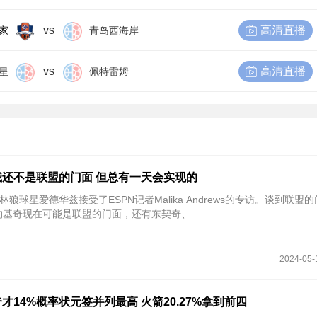
vs
高清直播
家
青岛西海岸
vs
高清直播
星
佩特雷姆
还不是联盟的门面 但总有一天会实现的
林狼球星爱德华兹接受了ESPN记者Malika Andrews的专访。谈到联盟
约基奇现在可能是联盟的门面，还有东契奇、
2024-05-
奇才14%概率状元签并列最高 火箭20.27%拿到前四