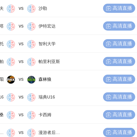
vs
高清直播
夫
沙勒
vs
高清直播
塔
伊特宏达
vs
高清直播
托
智利大学
vs
高清直播
帕
帕里利亚斯
vs
高清直播
阳
森林狼
vs
高清直播
16
瑞典U16
vs
高清直播
桑
卡西姆
vs
高清直播
尔比恩后备队
漫游者后备队