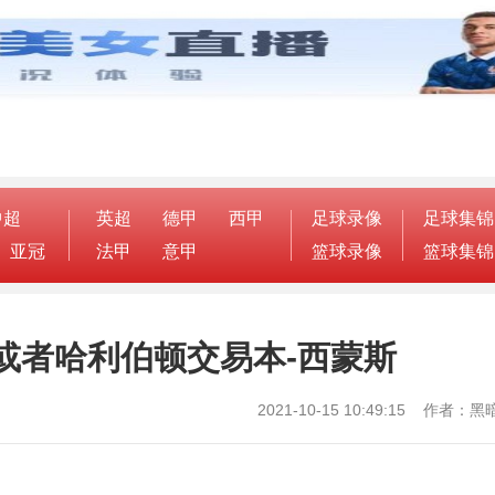
中超
英超
德甲
西甲
足球录像
足球集锦
亚冠
法甲
意甲
篮球录像
篮球集锦
或者哈利伯顿交易本-西蒙斯
2021-10-15 10:49:15 作者