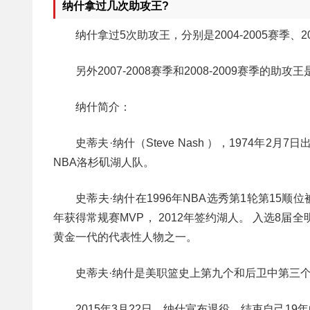
纳什拿过几次助攻王?
纳什拿过5次助攻王，分别是2004-2005赛季、2005
另外2007-2008赛季和2008-2009赛季的助攻
纳什简介：
史蒂夫·纳什（Steve Nash ），1974
NBA洛杉矶湖人队。
史蒂夫·纳什在1996年NBA选秀第1轮第15顺位
年获得常规赛MVP， 2012年签约湖人。 入选8
黄金一代的代表性人物之一。
史蒂夫·纳什是美职篮史上第九个和后卫中第三个
2015年3月22日，纳什宣布退役，结束自己19