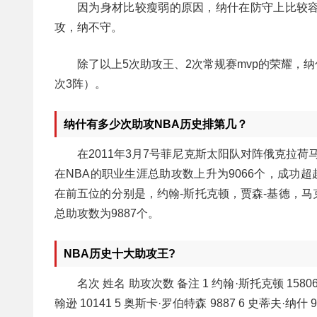
因为身材比较瘦弱的原因，纳什在防守上比较
攻，纳不守。
除了以上5次助攻王、2次常规赛mvp的荣耀，纳
次3阵）。
纳什有多少次助攻NBA历史排第几？
在2011年3月7号菲尼克斯太阳队对阵俄克拉
在NBA的职业生涯总助攻数上升为9066个，成功
在前五位的分别是，约翰-斯托克顿，贾森-基德，马
总助攻数为9887个。
NBA历史十大助攻王?
名次 姓名 助攻次数 备注 1 约翰·斯托克顿 15806
翰逊 10141 5 奥斯卡·罗伯特森 9887 6 史蒂夫·纳什 