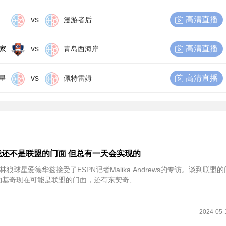
vs
高清直播
尔比恩后备队
漫游者后备队
vs
高清直播
家
青岛西海岸
vs
高清直播
星
佩特雷姆
还不是联盟的门面 但总有一天会实现的
林狼球星爱德华兹接受了ESPN记者Malika Andrews的专访。谈到联盟
约基奇现在可能是联盟的门面，还有东契奇、
2024-05-