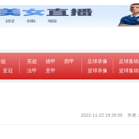
中超
英超
德甲
西甲
足球录像
足球集锦
亚冠
法甲
意甲
篮球录像
篮球集锦
2022-11-22 19:28:05 