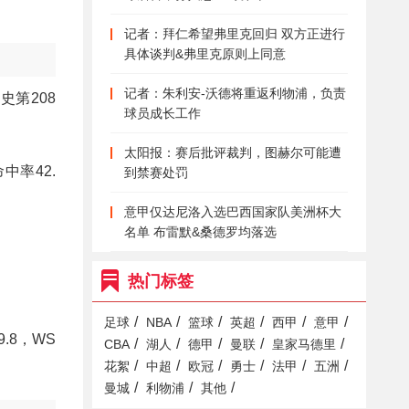
记者：拜仁希望弗里克回归 双方正进行
具体谈判&弗里克原则上同意
记者：朱利安-沃德将重返利物浦，负责
史第208
球员成长工作
太阳报：赛后批评裁判，图赫尔可能遭
中率42.
到禁赛处罚
意甲仅达尼洛入选巴西国家队美洲杯大
名单 布雷默&桑德罗均落选
热门标签
/
/
/
/
/
/
足球
NBA
篮球
英超
西甲
意甲
.8，WS
/
/
/
/
/
CBA
湖人
德甲
曼联
皇家马德里
/
/
/
/
/
/
花絮
中超
欧冠
勇士
法甲
五洲
/
/
/
曼城
利物浦
其他