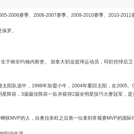
-2006赛季、2006-2007赛季、2009-2010赛季、2010-201
王是保罗。
年2月7日出生于南非约翰内斯堡。 加拿大职业篮球运动员，司职控球后
被太阳队选中，1998年加盟小牛，2004年重回太阳，在2005、
届全明星阵容，3届最佳阵容一队并获得2届全明星技巧大赛冠军，是
蝉联MVP的人，自奥拉朱旺之后第一位拿到常规赛MVP的国际
年的职业生涯