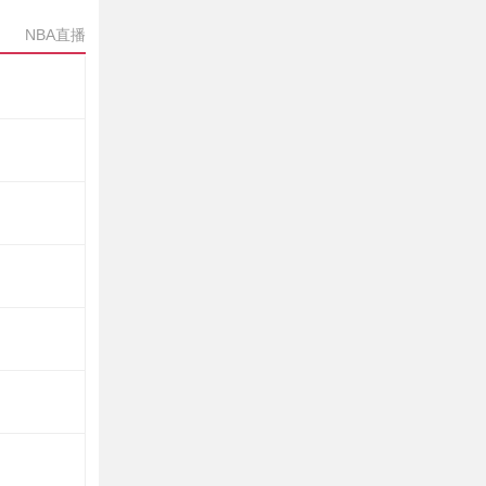
NBA直播