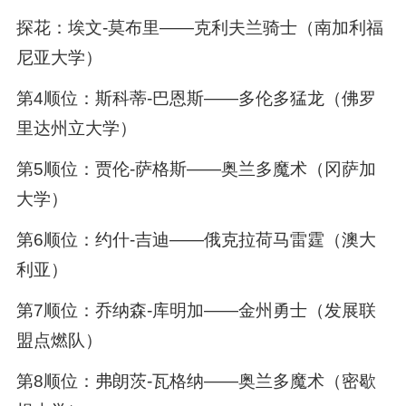
探花：埃文-莫布里——克利夫兰骑士（南加利福
尼亚大学）
第4顺位：斯科蒂-巴恩斯——多伦多猛龙（佛罗
里达州立大学）
第5顺位：贾伦-萨格斯——奥兰多魔术（冈萨加
大学）
第6顺位：约什-吉迪——俄克拉荷马雷霆（澳大
利亚）
第7顺位：乔纳森-库明加——金州勇士（发展联
盟点燃队）
第8顺位：弗朗茨-瓦格纳——奥兰多魔术（密歇