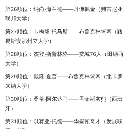
第26顺位：纳尚-海兰德——丹佛掘金（弗吉尼亚
联邦大学）
第27顺位：卡梅隆-托马斯——布鲁克林篮网（路
易斯安那州立大学）
第28顺位：杰登-斯普林格——费城76人（田纳西
大学）
第29顺位：戴隆-夏普——布鲁克林篮网（北卡罗
来纳大学）
第30顺位：桑蒂-阿尔达马——孟菲斯灰熊（西班
牙）
第31顺位：以赛亚-托德——华盛顿奇才（发展联