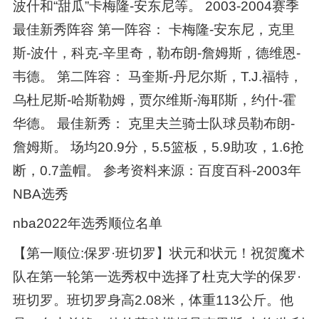
波什和“甜瓜”卡梅隆-安东尼等。 2003-2004赛季
最佳新秀阵容 第一阵容： 卡梅隆-安东尼，克里
斯-波什，科克-辛里奇，勒布朗-詹姆斯，德维恩-
韦德。 第二阵容： 马奎斯-丹尼尔斯，T.J.福特，
乌杜尼斯-哈斯勒姆，贾尔维斯-海耶斯，约什-霍
华德。 最佳新秀： 克里夫兰骑士队球员勒布朗-
詹姆斯。 场均20.9分，5.5篮板，5.9助攻，1.6抢
断，0.7盖帽。 参考资料来源：百度百科-2003年
NBA选秀
nba2022年选秀顺位名单
【第一顺位:保罗·班切罗】状元和状元！祝贺魔术
队在第一轮第一选秀权中选择了杜克大学的保罗·
班切罗。班切罗身高2.08米，体重113公斤。他