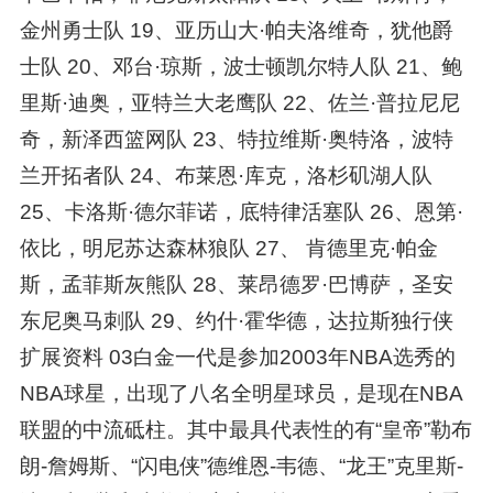
金州勇士队 19、亚历山大·帕夫洛维奇，犹他爵
士队 20、邓台·琼斯，波士顿凯尔特人队 21、鲍
里斯·迪奥，亚特兰大老鹰队 22、佐兰·普拉尼尼
奇，新泽西篮网队 23、特拉维斯·奥特洛，波特
兰开拓者队 24、布莱恩·库克，洛杉矶湖人队
25、卡洛斯·德尔菲诺，底特律活塞队 26、恩第·
依比，明尼苏达森林狼队 27、 肯德里克·帕金
斯，孟菲斯灰熊队 28、莱昂德罗·巴博萨，圣安
东尼奥马刺队 29、约什·霍华德，达拉斯独行侠
扩展资料 03白金一代是参加2003年NBA选秀的
NBA球星，出现了八名全明星球员，是现在NBA
联盟的中流砥柱。其中最具代表性的有“皇帝”勒布
朗-詹姆斯、“闪电侠”德维恩-韦德、“龙王”克里斯-