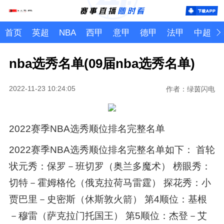
首页
英超
NBA
西甲
意甲
德甲
法甲
中超
nba选秀名单(09届nba选秀名单)
2022-11-23 10:24:05
作者：绿茵闪电
2022赛季NBA选秀顺位排名完整名单
2022赛季NBA选秀顺位排名完整名单如下： 首轮
状元秀：保罗－班切罗（奥兰多魔术） 榜眼秀：
切特－霍姆格伦（俄克拉荷马雷霆） 探花秀：小
贾巴里－史密斯（休斯敦火箭） 第4顺位：基根
－穆雷（萨克拉门托国王） 第5顺位：杰登－艾