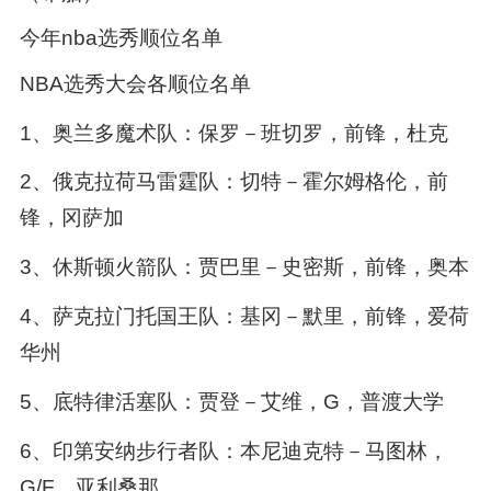
今年nba选秀顺位名单
NBA选秀大会各顺位名单
1、奥兰多魔术队：保罗－班切罗，前锋，杜克
2、俄克拉荷马雷霆队：切特－霍尔姆格伦，前
锋，冈萨加
3、休斯顿火箭队：贾巴里－史密斯，前锋，奥本
4、萨克拉门托国王队：基冈－默里，前锋，爱荷
华州
5、底特律活塞队：贾登－艾维，G，普渡大学
6、印第安纳步行者队：本尼迪克特－马图林，
G/F，亚利桑那