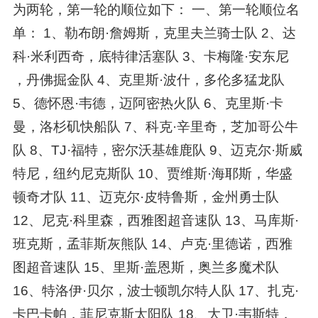
为两轮，第一轮的顺位如下： 一、第一轮顺位名
单： 1、勒布朗·詹姆斯，克里夫兰骑士队 2、达
科·米利西奇，底特律活塞队 3、卡梅隆·安东尼
，丹佛掘金队 4、克里斯·波什，多伦多猛龙队
5、德怀恩·韦德，迈阿密热火队 6、克里斯·卡
曼，洛杉矶快船队 7、科克·辛里奇，芝加哥公牛
队 8、TJ·福特，密尔沃基雄鹿队 9、迈克尔·斯威
特尼，纽约尼克斯队 10、贾维斯·海耶斯，华盛
顿奇才队 11、迈克尔·皮特鲁斯，金州勇士队
12、尼克·科里森，西雅图超音速队 13、马库斯·
班克斯，孟菲斯灰熊队 14、卢克·里德诺，西雅
图超音速队 15、里斯·盖恩斯，奥兰多魔术队
16、特洛伊·贝尔，波士顿凯尔特人队 17、扎克·
卡巴卡帕，菲尼克斯太阳队 18、大卫·韦斯特，