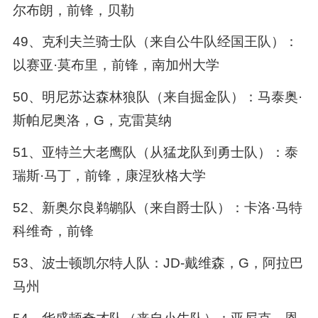
尔布朗，前锋，贝勒
49、克利夫兰骑士队（来自公牛队经国王队）：
以赛亚·莫布里，前锋，南加州大学
50、明尼苏达森林狼队（来自掘金队）：马泰奥·
斯帕尼奥洛，G，克雷莫纳
51、亚特兰大老鹰队（从猛龙队到勇士队）：泰
瑞斯·马丁，前锋，康涅狄格大学
52、新奥尔良鹈鹕队（来自爵士队）：卡洛·马特
科维奇，前锋
53、波士顿凯尔特人队：JD-戴维森，G，阿拉巴
马州