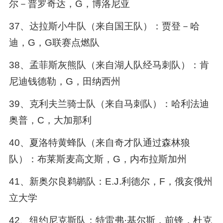
尔－普罗奇达，G，博洛尼亚
37、达拉斯小牛队（来自国王队）：贾登－哈
迪，G，G联赛点燃队
38、孟菲斯灰熊队（来自湖人队经马刺队）：肯
尼迪钱德勒，G，田纳西州
39、克利夫兰骑士队（来自马刺队）：哈利法迪
奥普，C，大加那利
40、夏洛特黄蜂队（来自奇才队通过森林狼
队）：布莱斯麦高文斯，G，内布拉斯加州
41、新奥尔良鹈鹕队：E.J.利德尔，F，俄亥俄州
立大学
42、纽约尼克斯队：特雷弗·基尔斯，前锋，杜克