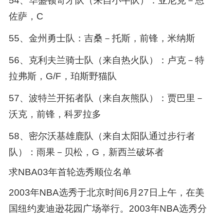
54、华盛顿奇才队（来自小牛队）：亚尼克－恩
佐萨，C
55、金州勇士队：吉桑－托斯，前锋，米纳斯
56、克利夫兰骑士队（来自热火队）：卢克－特
拉弗斯，G/F，珀斯野猫队
57、波特兰开拓者队（来自灰熊队）：贾巴里－
沃克，前锋，科罗拉多
58、密尔沃基雄鹿队（来自太阳队通过步行者
队）：雨果－贝松，G，新西兰破坏者
求NBA03年首轮选秀顺位名单
2003年NBA选秀于北京时间6月27日上午，在美
国纽约麦迪逊花园广场举行。2003年NBA选秀分