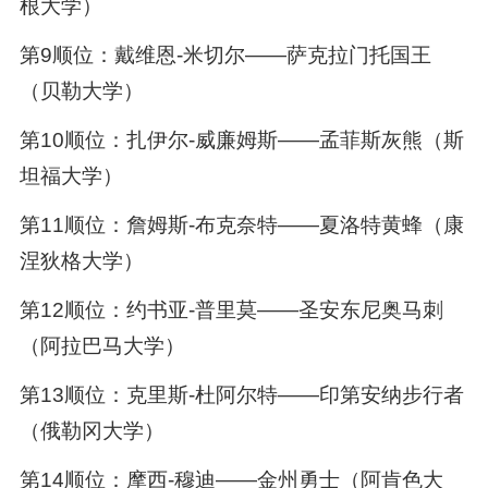
根大学）
第9顺位：戴维恩-米切尔——萨克拉门托国王
（贝勒大学）
第10顺位：扎伊尔-威廉姆斯——孟菲斯灰熊（斯
坦福大学）
第11顺位：詹姆斯-布克奈特——夏洛特黄蜂（康
涅狄格大学）
第12顺位：约书亚-普里莫——圣安东尼奥马刺
（阿拉巴马大学）
第13顺位：克里斯-杜阿尔特——印第安纳步行者
（俄勒冈大学）
第14顺位：摩西-穆迪——金州勇士（阿肯色大