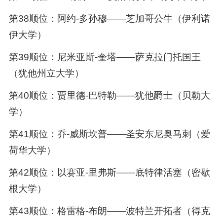
第38顺位：阿约-多孙穆——芝加哥公牛（伊利诺
伊大学）
第39顺位：尼米亚斯-奎塔——萨克拉门托国王
（犹他州立大学）
第40顺位：贾里德-巴特勒——犹他爵士（贝勒大
学）
第41顺位：乔-威斯坎普——圣安东尼奥马刺（爱
荷华大学）
第42顺位：以赛亚-里弗斯——底特律活塞（密歇
根大学）
第43顺位：格雷格-布朗——波特兰开拓者（得克