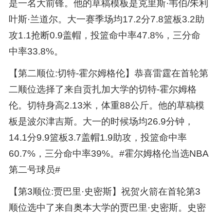
是一名大前锋。他的草稿模板是克里斯·韦伯/朱利
叶斯·兰道尔。大一赛季场均17.2分7.8篮板3.2助
攻1.1抢断0.9盖帽，投篮命中率47.8%，三分命
中率33.8%。
【第二顺位:切特-霍尔姆格伦】恭喜雷霆在首轮第
二顺位选择了来自贡扎加大学的切特-霍尔姆格
伦。切特身高2.13米，体重88公斤。他的草稿模
板是波尔津吉斯。大一的时候场均26.9分钟，
14.1分9.9篮板3.7盖帽1.9助攻，投篮命中率
60.7%，三分命中率39%。#霍尔姆格伦当选NBA
第二号球员#
【第3顺位:贾巴里·史密斯】祝贺火箭在首轮第3
顺位选中了来自奥本大学的贾巴里·史密斯。史密