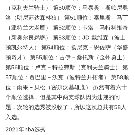
（克利夫兰骑士） 第50顺位：马泰奥－斯帕尼奥
洛（明尼苏达森林狼） 第51顺位：泰里斯－马丁
（亚特兰大老鹰） 第52顺位：卡洛－马特科维奇
（新奥尔良鹈鹕） 第53顺位：JD-戴维森（波士
顿凯尔特人） 第54顺位：扬尼克－恩佐萨（华盛
顿奇才） 第55顺位：古伊－桑托斯（金州勇士）
第56顺位：卢克－特拉弗斯（克利夫兰骑士） 第
57顺位：贾巴里－沃克（波特兰开拓者） 第58顺
位：雨果－贝松（密尔沃基雄鹿） 虽然有着六十
个顺位选择，但是其中两支球队因为违规的问
题，次轮的选秀被没收了，所以这次总共有58人
入选。
2021年nba选秀