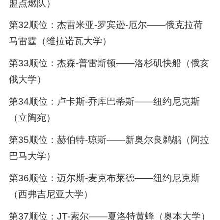
盟点燃队）
第32顺位：杰雷米亚-罗宾逊-厄尔——俄克拉荷
马雷霆（维拉诺瓦大学）
第33顺位：杰森-普雷斯顿——洛杉矶快船（俄亥
俄大学）
第34顺位：卢卡斯-乔库巴蒂斯——纽约尼克斯
（立陶宛）
第35顺位：赫伯特-琼斯——新奥尔良鹈鹕（阿拉
巴马大学）
第36顺位：迈尔斯-麦克布莱德——纽约尼克斯
（西弗吉尼亚大学）
第37顺位：JT-索尔——夏洛特黄蜂（奥本大学）