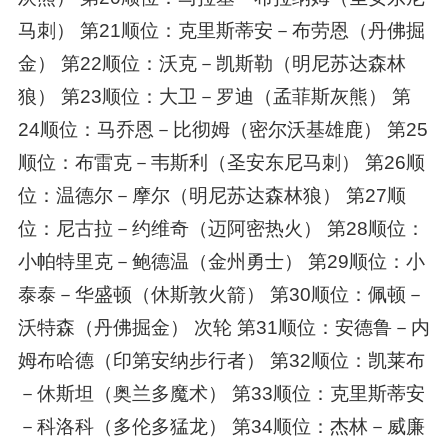
马刺） 第21顺位：克里斯蒂安－布劳恩（丹佛掘
金） 第22顺位：沃克－凯斯勒（明尼苏达森林
狼） 第23顺位：大卫－罗迪（孟菲斯灰熊） 第
24顺位：马乔恩－比彻姆（密尔沃基雄鹿） 第25
顺位：布雷克－韦斯利（圣安东尼马刺） 第26顺
位：温德尔－摩尔（明尼苏达森林狼） 第27顺
位：尼古拉－约维奇（迈阿密热火） 第28顺位：
小帕特里克－鲍德温（金州勇士） 第29顺位：小
泰泰－华盛顿（休斯敦火箭） 第30顺位：佩顿－
沃特森（丹佛掘金） 次轮 第31顺位：安德鲁－内
姆布哈德（印第安纳步行者） 第32顺位：凯莱布
－休斯坦（奥兰多魔术） 第33顺位：克里斯蒂安
－科洛科（多伦多猛龙） 第34顺位：杰林－威廉