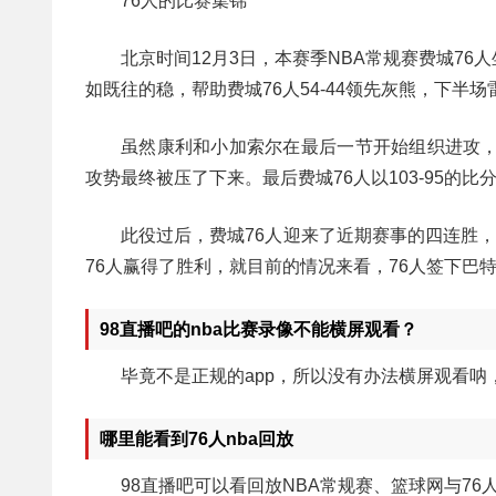
76人的比赛集锦
北京时间12月3日，本赛季NBA常规赛费城7
如既往的稳，帮助费城76人54-44领先灰熊，下半
虽然康利和小加索尔在最后一节开始组织进攻，
攻势最终被压了下来。最后费城76人以103-95的比
此役过后，费城76人迎来了近期赛事的四连胜
76人赢得了胜利，就目前的情况来看，76人签下巴
98直播吧的nba比赛录像不能横屏观看？
毕竟不是正规的app，所以没有办法横屏观看呐
哪里能看到76人nba回放
98直播吧可以看回放NBA常规赛、篮球网与76