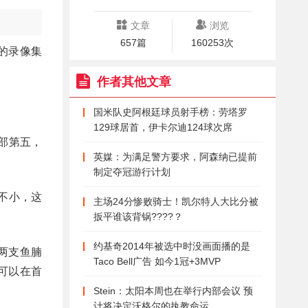
文章
浏览
657篇
160253次
全的录像集
作者其他文章
国米队史阿根廷球员射手榜：劳塔罗
129球居首，伊卡尔迪124球次席
部第五，
英媒：为满足警方要求，阿森纳已提前
制定夺冠游行计划
不小，这
主场24分惨败骑士！凯尔特人大比分被
扳平谁该背锅????？
约基奇2014年被选中时没画面播的是
两支鱼腩
Taco Bell广告 如今1冠+3MVP
可以在首
Stein：太阳本周也在举行内部会议 预
计将决定沃格尔的执教命运