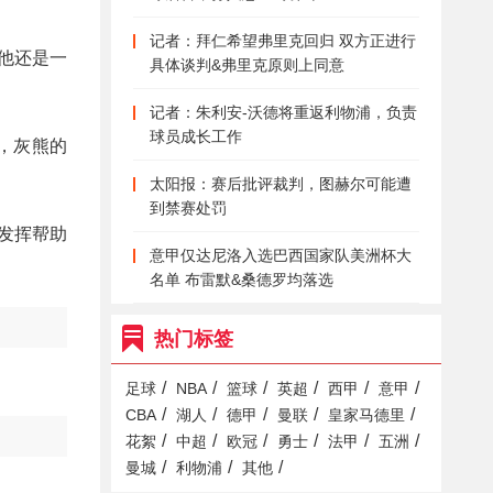
记者：拜仁希望弗里克回归 双方正进行
，他还是一
具体谈判&弗里克原则上同意
记者：朱利安-沃德将重返利物浦，负责
球员成长工作
，灰熊的
太阳报：赛后批评裁判，图赫尔可能遭
到禁赛处罚
发挥帮助
意甲仅达尼洛入选巴西国家队美洲杯大
名单 布雷默&桑德罗均落选
热门标签
/
/
/
/
/
/
足球
NBA
篮球
英超
西甲
意甲
/
/
/
/
/
CBA
湖人
德甲
曼联
皇家马德里
/
/
/
/
/
/
花絮
中超
欧冠
勇士
法甲
五洲
/
/
/
曼城
利物浦
其他