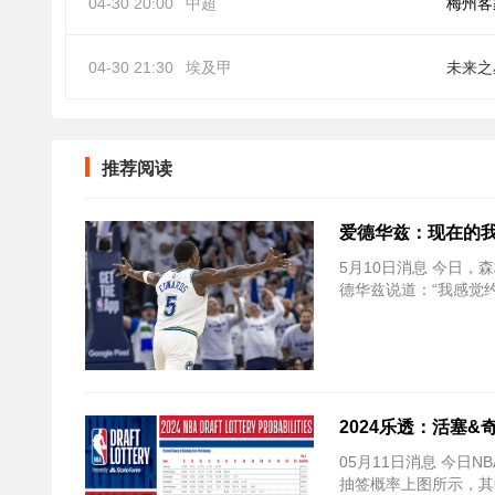
04-30 20:00
中超
梅州客
04-30 21:30
埃及甲
未来之
推荐阅读
爱德华兹：现在的我
5月10日消息 今日，森
德华兹说道：“我感觉
2024乐透：活塞&
05月11日消息 今日
抽签概率上图所示，其