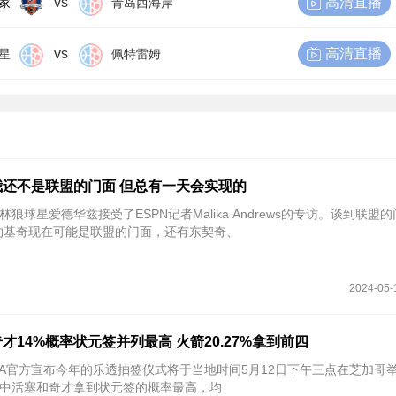
vs
高清直播
家
青岛西海岸
vs
高清直播
星
佩特雷姆
还不是联盟的门面 但总有一天会实现的
林狼球星爱德华兹接受了ESPN记者Malika Andrews的专访。谈到联盟
约基奇现在可能是联盟的门面，还有东契奇、
2024-05-
奇才14%概率状元签并列最高 火箭20.27%拿到前四
NBA官方宣布今年的乐透抽签仪式将于当地时间5月12日下午三点在芝加哥
中活塞和奇才拿到状元签的概率最高，均