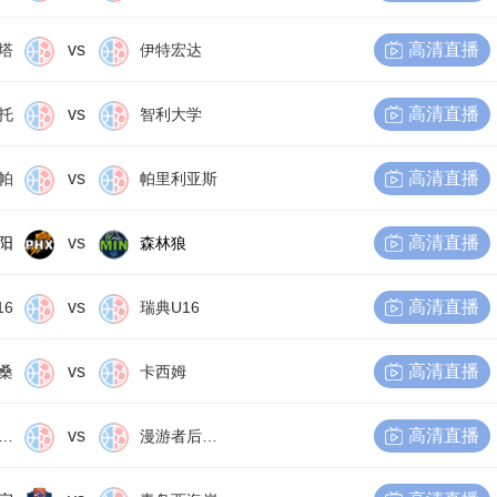
vs
高清直播
塔
伊特宏达
vs
高清直播
托
智利大学
vs
高清直播
帕
帕里利亚斯
vs
高清直播
阳
森林狼
vs
高清直播
16
瑞典U16
vs
高清直播
桑
卡西姆
vs
高清直播
尔比恩后备队
漫游者后备队