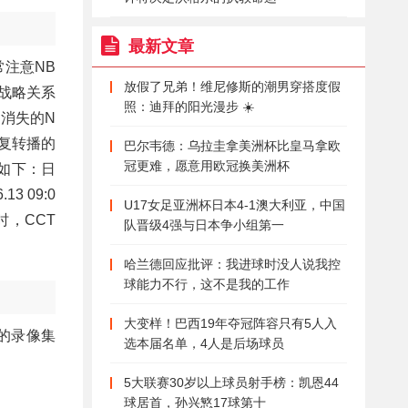
最新文章
常注意NB
放假了兄弟！维尼修斯的潮男穿搭度假
战略关系
照：迪拜的阳光漫步 ☀️
消失的N
复转播的
巴尔韦德：乌拉圭拿美洲杯比皇马拿欧
冠更难，愿意用欧冠换美洲杯
如下：日
13 09:0
U17女足亚洲杯日本4-1澳大利亚，中国
届时，CCT
队晋级4强与日本争小组第一
哈兰德回应批评：我进球时没人说我控
球能力不行，这不是我的工作
大变样！巴西19年夺冠阵容只有5人入
全的录像集
选本届名单，4人是后场球员
5大联赛30岁以上球员射手榜：凯恩44
球居首，孙兴慜17球第十