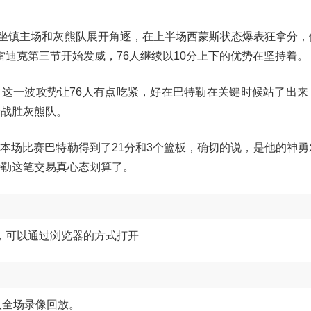
6人坐镇主场和灰熊队展开角逐，在上半场西蒙斯状态爆表狂拿分
场雷迪克第三节开始发威，76人继续以10分上下的优势在坚持着。
这一波攻势让76人有点吃紧，好在巴特勒在关键时候站了出来
分战胜灰熊队。
，本场比赛巴特勒得到了21分和3个篮板，确切的说，是他的神勇
特勒这笔交易真心态划算了。
，可以通过浏览器的方式打开
人全场录像回放。