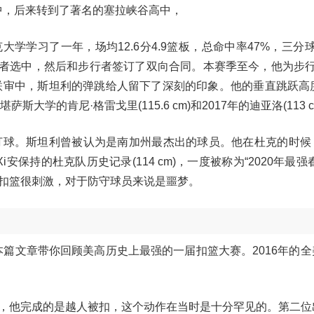
中，后来转到了著名的塞拉峡谷高中，
学学习了一年，场均12.6分4.9篮板，总命中率47%，三分
步行者选中，然后和步行者签订了双向合同。本赛季至今，他为步
BA联审中，斯坦利的弹跳给人留下了深刻的印象。他的垂直跳跃高
斯大学的肯尼·格雷戈里(115.6 cm)和2017年的迪亚洛(113 c
打球。斯坦利曾被认为是南加州最杰出的球员。他在杜克的时候
i安保持的杜克队历史记录(114 cm)，一度被称为“2020年最强
扣篮很刺激，对于防守球员来说是噩梦。
，本篇文章带你回顾美高历史上最强的一届扣篮大赛。2016年的
，他完成的是越人被扣，这个动作在当时是十分罕见的。第二位