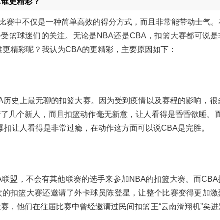
A谁更精彩？
比赛中不仅是一种简单高效的得分方式，而且非常能带动士气。
受篮球迷们的关注。无论是NBA还是CBA，扣篮大赛都可说是
A谁更精彩呢？我认为CBA的更精彩，主要原因如下：
NBA历史上最无聊的扣篮大赛。因为受到疫情以及赛程的影响，很
请了几个新人，而且扣篮动作毫无新意，让人看得是昏昏欲睡。而
爆扣让人看得是非常过瘾，在动作这方面可以说CBA是完胜。
A联盟，不会有其他联赛的选手来参加NBA的扣篮大赛。而CB
次的扣篮大赛还邀请了外卡球员陈登星，让整个比赛变得更加激
大赛，他们在往届比赛中曾经邀请过民间扣篮王“云南滑翔机”矣