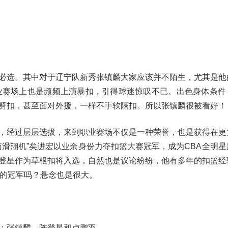
必选。其中对于辽宁队新秀张镇麟大家应该并不陌生，尤其是他
业赛场上也是频频上演暴扣，引得球迷惊叹不已。出色身体条件
劈扣，甚至面对外援，一样不手软隔扣。所以张镇麟很被看好！
，经过层层选拔，来到职业赛场不仅是一种荣誉，也是获得在更
滑翔机”矣进宏以业余身份力夺扣篮大赛冠军，成为CBA全明星
登星作为草根扣将入选，自然也是议论纷纷，他有多年的扣篮经
赛的冠军吗？悬念也是很大。
：张镇麟、陈登星和卢鹏羽，