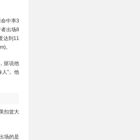
球命中率3
行者出场8
度达到11
m)。
，据说他
春人”。他
全美扣篮大
出场的是