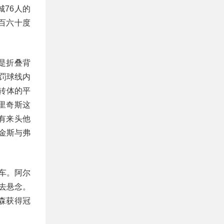
76人的
百六十度
是折叠背
罚球线内
转体的平
里奇斯这
有来头他
尔金斯与弗
车。阿尔
去悬念。
森获得冠