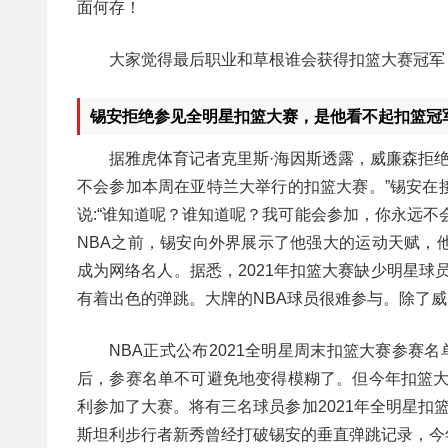
面何存！
大家觉得最后职业和草根谁会获得扣篮大赛冠军
锡安拒绝参见全明星扣篮大赛，是他看不起扣篮冠
据雅虎体育记者克里斯·海因斯透露，威廉森拒
不会参加本周在亚特兰大举行的扣篮大赛。”锡安在
说:“谁知道呢？谁知道呢？我可能会参加，你永远不
NBA之前，锡安向外界展示了他强大的运动天赋，
成为网络名人。据悉，2021年扣篮大赛缺少明星球
有着出色的弹跳。大牌的NBA球员很难参与。除了威
NBA正式公布2021全明星周末扣篮大赛参赛
后，参赛名单不可避免地变得模糊了。但今年扣篮大
利参加了大赛。将有三名球员参加2021年全明星扣
斯坦利步行者新秀曾经打破锡安的垂直弹跳记录，今年