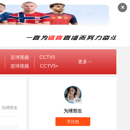
✕
足球视频
CCTV5
更多
篮球视频
CCTV5+
VIP
作者：为球而生
为球而生
关注他