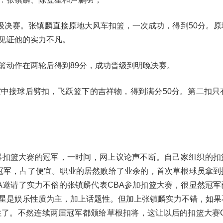
晋级决赛。张镇麟直接原地大风车扣篮，一次成功，得到50分。原
见证他的实力不凡。
篮动作在两轮后得到89分，成功晋级到明晚决赛。
中接球后劈扣，飞跃篮下的吉祥物，得到满分50分。第二扣只有
得扣篮大赛的冠军，一时间，网上议论声不断。自己家组织的扣
冠军，占了便宜。职业的居然败给了业余的，首次草根球员拿到
A邀请了实力不俗的张镇麟代表CBA参加扣篮大赛，很显然冠军
星是娱乐性质为主，加上话题性。但加上张镇麟实力不错，如果
了。不然连续两届冠军都颁给草根扣将，这让以后的扣篮大赛C