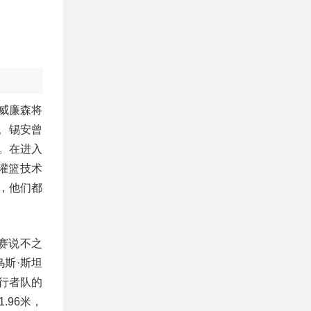
威廉森将
。锡安曾
。在进入
灌篮技术
斯，他们都
大赛说不之
斯·斯坦
步行者队的
96米，