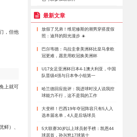
最新文章
放假了兄弟！维尼修斯的潮男穿搭度假
们，但他
照：迪拜的阳光漫步 ☀️
巴尔韦德：乌拉圭拿美洲杯比皇马拿欧
冠更难，愿意用欧冠换美洲杯
U17女足亚洲杯日本4-1澳大利亚，中国
队晋级4强与日本争小组第一
晚上就可
哈兰德回应批评：我进球时没人说我控
球能力不行，这不是我的工作
大变样！巴西19年夺冠阵容只有5人入
选本届名单，4人是后场球员
优鲜）、
5大联赛30岁以上球员射手榜：凯恩44
球居首，孙兴慜17球第十