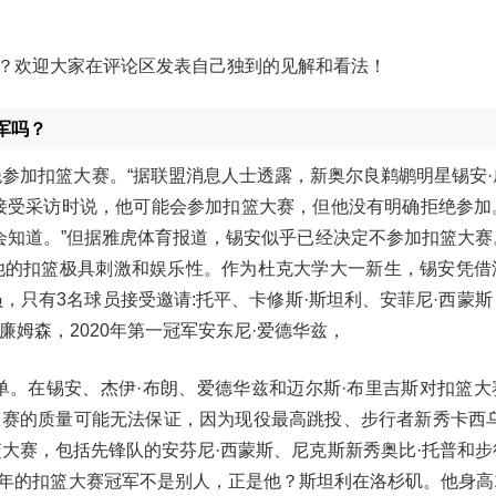
？欢迎大家在评论区发表自己独到的见解和看法！
军吗？
绝参加扣篮大赛。“据联盟消息人士透露，新奥尔良鹈鹕明星锡安·
接受采访时说，他可能会参加扣篮大赛，但他没有明确拒绝参加
会知道。”但据雅虎体育报道，锡安似乎已经决定不参加扣篮大赛
他的扣篮极具刺激和娱乐性。作为杜克大学大一新生，锡安凭借
员，只有3名球员接受邀请:托平、卡修斯·斯坦利、安菲尼·西蒙
廉姆森，2020年第一冠军安东尼·爱德华兹，
名单。在锡安、杰伊·布朗、爱德华兹和迈尔斯·布里吉斯对扣篮
赛的质量可能无法保证，因为现役最高跳投、步行者新秀卡西乌
篮大赛，包括先锋队的安芬尼·西蒙斯、尼克斯新秀奥比·托普和
的扣篮大赛冠军不是别人，正是他？斯坦利在洛杉矶。他身高1.