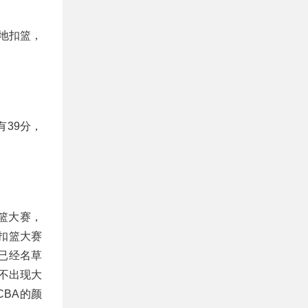
地扣篮，
39分，
篮大赛，
扣篮大赛
已经名草
不出现大
BA的颜