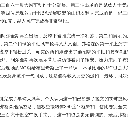
三百六十度大风车动作十分舒展。第三位出场的是见效力于费城
第四位是现效力于NBA发展联盟的山姆坎利夫完成的是一记三
肖恩帕克，越人风车完成得非常轻松。
扣阿尔金斯再次出场，反胯下被扣完成干净利落，第二扣展示的
，第二个扣球的平框风车抡得又大又圆。弗格森的第一扣上演了
接胯下轻松过关。帕克的两扣则使出了他招牌的平框扣篮360度
激烈。阿尔金斯再次展示背后换仿佛看到了锡安。压力来到了布
后现场的MC就给布里奇斯上了一堂课，本场比赛的MC也是大
起跳飞跃反身被扣一气呵成，这是值得载入历史的遗扣。最终，阿
跳完成了单臂大风车。个人认为这一扣已超越了拉文的罚球线风
弗格森继续整活，侧板空接转体360度平框劈扣，使比赛完全失
成三百六十度空中换手捞月，这一扣也是史无前例的。最后弗格