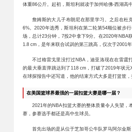
体重86公斤。起初，斯坦利就读于加州哈佛-西湖高
詹姆斯的大儿子布朗尼在那里学习。之后在杜克大
6%。2020年选秀，斯坦利在第二轮第54顺位被
场，总计23分钟，7投2中拿下9分。在2020年N
1.8 cm，是年来联合试训的第三跳高，仅次于2001年堪萨
不过格雷戈里没打过NBA，迪亚洛现在在雷霆
的最大垂直弹跳达到了118 cm，打破了2019年状元X
在球探报告中还写道，他的结束方式大多是打篮筐，
在美国篮球界最强的一届扣篮大赛是哪一届？
2021年的NBA扣篮大赛的整体质量令人失望
赛，参赛选手都还是高中生球员。
首先出场的是从位于芝加哥公牛队罗马阿尔金斯