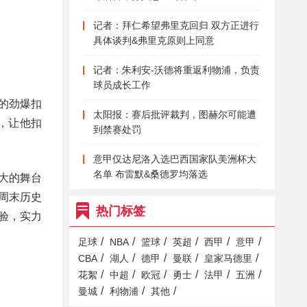
记者：拜仁希望弗里克回归 双方正进行
具体谈判&弗里克原则上同意
记者：朱利安-沃德将重返利物浦，负责
球员成长工作
的劲爆扣
太阳报：赛后批评裁判，图赫尔可能遭
，让他扣
到禁赛处罚
意甲仅达尼洛入选巴西国家队美洲杯大
名单 布雷默&桑德罗均落选
大的舞台
周末历史
热门标签
验，实力
/
/
/
/
/
/
足球
NBA
篮球
英超
西甲
意甲
/
/
/
/
/
CBA
湖人
德甲
曼联
皇家马德里
/
/
/
/
/
/
花絮
中超
欧冠
勇士
法甲
五洲
/
/
/
曼城
利物浦
其他