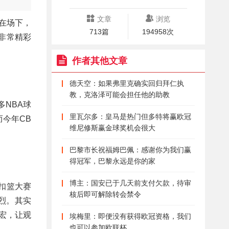
文章
浏览
在场下，
713篇
194958次
非常精彩
作者其他文章
德天空：如果弗里克确实回归拜仁执
教，克洛泽可能会担任他的助教
多NBA球
里瓦尔多：皇马是热门但多特将赢欧冠
今年CB
维尼修斯赢金球奖机会很大
巴黎市长祝福姆巴佩：感谢你为我们赢
得冠军，巴黎永远是你的家
博主：国安已于几天前支付欠款，待审
A扣篮大赛
核后即可解除转会禁令
烈。其实
进宏，让观
埃梅里：即便没有获得欧冠资格，我们
也可以参加欧联杯