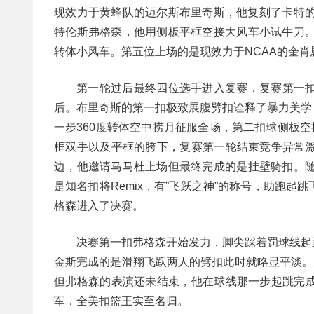
现效力于黄蜂队的迈尔斯布里奇斯，他复刻了卡特的
特伦斯弗格森，他用侧板平框空接大风车小试牛刀。
转体小风车。第五位上场的是现效力于NCAA的奎
第一轮过后最终四位选手进入复赛，复赛第一
后。布里奇斯的第一扣极致展腹劈扣诠释了暴力美学
一步360度转体空中捞月征服全场，第二扣球侧板空
框双手以及平框的胯下，复赛第一轮结束竞争异常
边，他邀请马马杜上场但最终完成的是挂壁骑扣。随
是知名扣将Remix，有”飞跃之神”的称号，助跑
格森进入了决赛。
决赛第一扣弗格森开始发力，脚尖踩着罚球线起
金斯完成的是滑翔飞跃两人的劈扣此时就略显平淡。
但弗格森的表演还未结束，他在球线那一步起跳完
军，全美扣篮王实至名归。