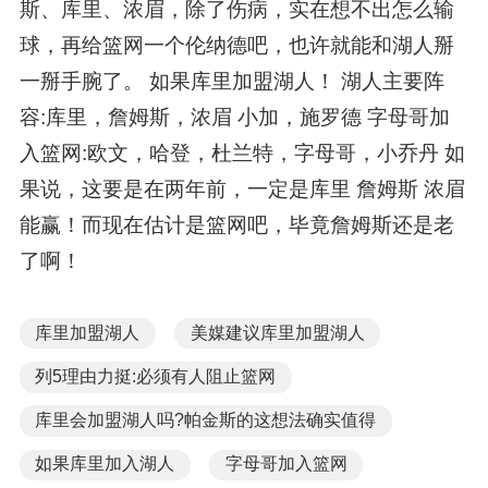
斯、库里、浓眉，除了伤病，实在想不出怎么输
球，再给篮网一个伦纳德吧，也许就能和湖人掰
一掰手腕了。 如果库里加盟湖人！ 湖人主要阵
容:库里，詹姆斯，浓眉 小加，施罗德 字母哥加
入篮网:欧文，哈登，杜兰特，字母哥，小乔丹 如
果说，这要是在两年前，一定是库里 詹姆斯 浓眉
能赢！而现在估计是篮网吧，毕竟詹姆斯还是老
了啊！
库里加盟湖人
美媒建议库里加盟湖人
列5理由力挺:必须有人阻止篮网
库里会加盟湖人吗?帕金斯的这想法确实值得
如果库里加入湖人
字母哥加入篮网