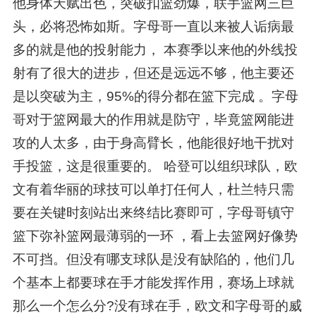
他身体天赋出色，突破扣篮劲爆，联手篮网三巨
头，必将恐怖如斯。字母哥一直以来被人诟病最
多的就是他的投射能力， 本赛季以来他的外线投
射有了很大的进步，但还是远远不够，他主要还
是以突破为主，95%的得分都在篮下完成 。字母
哥对于篮网最大的作用就是防守，毕竟篮网能进
攻的人太多，由于身高臂长，他能很好地干扰对
手投篮，这是很重要的。 哈登可以组织球队，欧
文有着华丽的球技可以单打任何人，杜兰特只需
要在关键时刻站出来终结比赛即可，字母哥镇守
篮下弥补篮网最薄弱的一环 ，看上去篮网好像势
不可挡。但没有哪支球队是没有缺陷的，他们几
个基本上都要球在手才能发挥作用，赛场上球就
那么一个怎么分?没有球在手，欧文和字母哥的威