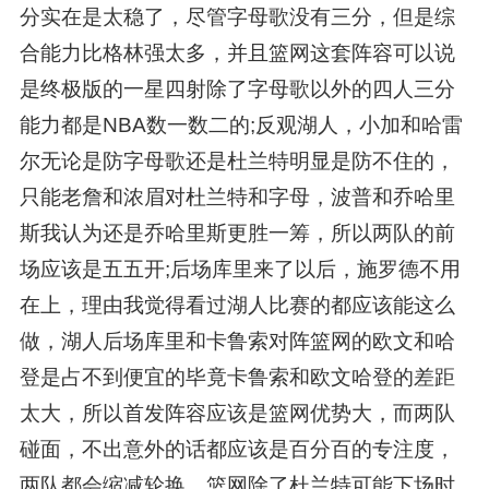
分实在是太稳了，尽管字母歌没有三分，但是综
合能力比格林强太多，并且篮网这套阵容可以说
是终极版的一星四射除了字母歌以外的四人三分
能力都是NBA数一数二的;反观湖人，小加和哈雷
尔无论是防字母歌还是杜兰特明显是防不住的，
只能老詹和浓眉对杜兰特和字母，波普和乔哈里
斯我认为还是乔哈里斯更胜一筹，所以两队的前
场应该是五五开;后场库里来了以后，施罗德不用
在上，理由我觉得看过湖人比赛的都应该能这么
做，湖人后场库里和卡鲁索对阵篮网的欧文和哈
登是占不到便宜的毕竟卡鲁索和欧文哈登的差距
太大，所以首发阵容应该是篮网优势大，而两队
碰面，不出意外的话都应该是百分百的专注度，
两队都会缩减轮换，篮网除了杜兰特可能下场时