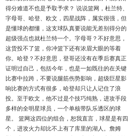
得分难道不也是予取予求？ 说说篮网，杜兰特、
字母哥、哈登、欧文，四星战阵，属实很强，但
是懂球的都懂，这支球队真要说能无差别得分的
超级强点也就杜兰特一个。字母哥？不好意思，
这货投不了篮，你冲篮下还有浓眉大眼的等着
你。哈登？不好意思，登哥还没有在季后赛真正
证明过自己，包括今年，也是一如既往的在关键
比赛中拉跨，不要说腿筋伤势影响，超级巨星影
响比赛的方式有很多，哈登却只让人记住了浪
投。至于欧文，他不过是个技巧纯熟，进攻手段
多样的全明星球员，一个单核带队乐透区的球
星。 篮网这四位的组合，恕我直言，球星是有四
个，进攻火力却比不上有了库里的湖人。詹姆