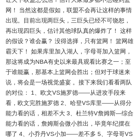
网！ 当然这都是假如，联盟不会再让这样的事情
出现。目前出现两巨头，三巨头已经不可饶恕，
再出现四巨头，估计其他球队真的爆炸了！ 这样
的假设？谁会赢？ 没得选择，只有篮网！ 篮网雄
霸天下！ 如果库里加入湖人，字母哥加入篮网，
那这将成为NBA有史以来最具观看比赛之一；至
于谁能赢，那基本上篮网会胜出；但对于球迷来
说，将会是一场视觉盛宴 。接下来我们看看两队
的对位： 1、欧文VS施罗德——从进攻手段来
看，欧文完胜施罗德 2、哈登VS库里——从得分
能力看的话，相差不大 3、杜兰特V詹姆斯—综合
能力看的话，詹姆斯会微小胜出，毕竟年纪摆在
哪了 4、小乔丹VS小加——差不多 5、字母哥VS