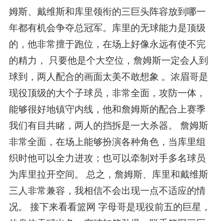
姆斯、戴维斯和库里领衔的三巨头阵容放到哪一
年都有机会争夺总冠军。库里的无球能力是顶级
的，他非常擅于跑位，在场上好像永远有使不完
的精力， 只要他是个大空位，詹姆斯一定会人到
球到，两人配合的画面太美不敢想象 。浓眉哥是
现役顶级的大个子球员，非常全面，攻防一体，
能够很好地镇守内线，他和詹姆斯的配合上赛季
我们有目共睹，两人的挡拆是一大杀器。 詹姆斯
非常全面，在场上能够扮演各种角色，当库里组
织时他可以全力进攻；也可以牵制对手多名球员
为库里拉开空间。 总之，詹姆斯、库里和戴维斯
三人非常兼容，我相信不会出现一点不适应的情
况。 接下来看看篮网 字母哥是现役前五的巨星，