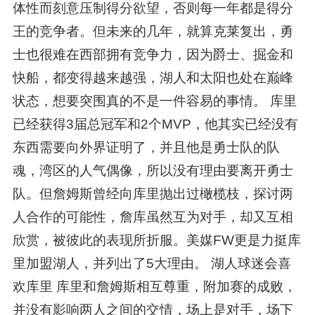
体性而刻意压制得分欲望，否则每一年都是得分
王的竞争者。但未来的几年，就算克莱复出，勇
士也很难在西部拥有竞争力，因为爵士、掘金和
快船，都变得越来越强，湖人和太阳也处在巅峰
状态，想要突围真的不是一件容易的事情。 库里
已经获得3届总冠军和2个MVP，他其实已经没有
东西需要向外界证明了，并且他是勇士队的队
魂，湾区的人气偶像，所以没有理由要离开勇士
队。但詹姆斯曾经向库里抛出过橄榄枝，探讨两
人合作的可能性，詹库虽然互为对手，却又互相
欣赏，被彼此的表现所折服。美媒FW更是力挺库
里加盟湖人，并列出了5大理由。 湖人球迷会喜
欢库里 库里和詹姆斯相互尊重，附加赛的成败，
并没有影响两人之间的交情，场上是对手，场下