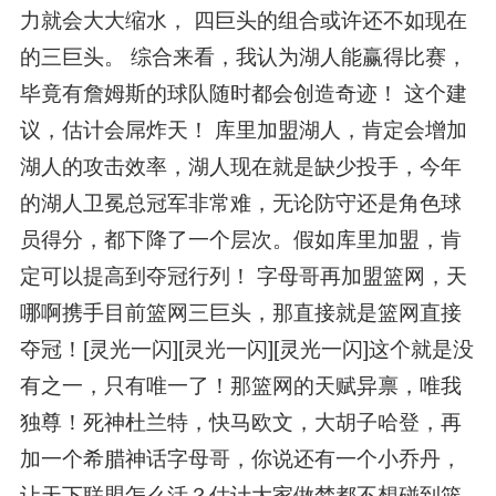
力就会大大缩水， 四巨头的组合或许还不如现在
的三巨头。 综合来看，我认为湖人能赢得比赛，
毕竟有詹姆斯的球队随时都会创造奇迹！ 这个建
议，估计会屌炸天！ 库里加盟湖人，肯定会增加
湖人的攻击效率，湖人现在就是缺少投手，今年
的湖人卫冕总冠军非常难，无论防守还是角色球
员得分，都下降了一个层次。假如库里加盟，肯
定可以提高到夺冠行列！ 字母哥再加盟篮网，天
哪啊携手目前篮网三巨头，那直接就是篮网直接
夺冠！[灵光一闪][灵光一闪][灵光一闪]这个就是没
有之一，只有唯一了！那篮网的天赋异禀，唯我
独尊！死神杜兰特，快马欧文，大胡子哈登，再
加一个希腊神话字母哥，你说还有一个小乔丹，
让天下联盟怎么活？估计大家做梦都不想碰到篮