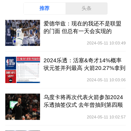
推荐
头条
爱德华兹：现在的我还不是联盟
的门面 但总有一天会实现的
2024-05-11 10:03:49
2024乐透：活塞&奇才14%概率
状元签并列最高 火箭20.27%拿到
前四
2024-05-11 10:03:06
乌度卡将再次代表火箭参加2024
乐透抽签仪式 去年曾抽到第四顺
位
2024-05-11 10:02:57