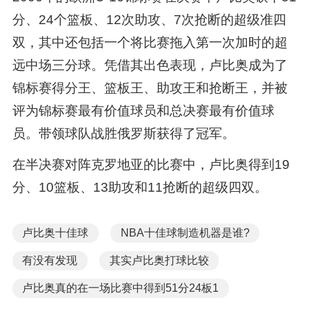
分、24个篮板、12次助攻、7次抢断的超级准四
双，其中还包括一个将比赛拖入第一次加时的超
远中场三分球。凭借其出色表现，卢比奥成为了
锦标赛得分王、篮板王、助攻王和抢断王，并被
评为锦标赛最有价值球员和总决赛最有价值球
员。带领球队战胜俄罗斯获得了冠军。
在半决赛对阵克罗地亚的比赛中，卢比奥得到19
分、10篮板、13助攻和11抢断的超级四双。
卢比奥十佳球
NBA十佳球制造机器是谁?
有没有发现
其实卢比奥打球比较
卢比奥真的在一场比赛中得到51分24板1