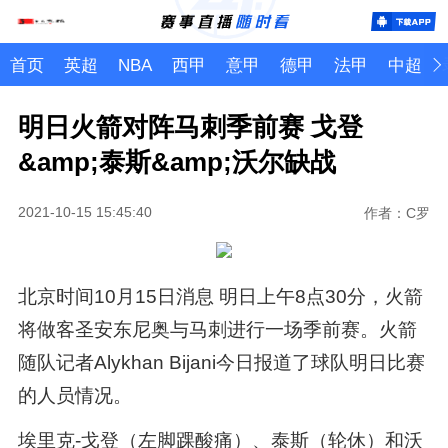
首页
英超
NBA
西甲
意甲
德甲
法甲
中超
明日火箭对阵马刺季前赛 戈登
&amp;泰斯&amp;沃尔缺战
2021-10-15 15:45:40
作者：C罗
北京时间10月15日消息 明日上午8点30分，火箭
将做客圣安东尼奥与马刺进行一场季前赛。火箭
随队记者Alykhan Bijani今日报道了球队明日比赛
的人员情况。
埃里克-戈登（左脚踝酸痛）、泰斯（轮休）和沃