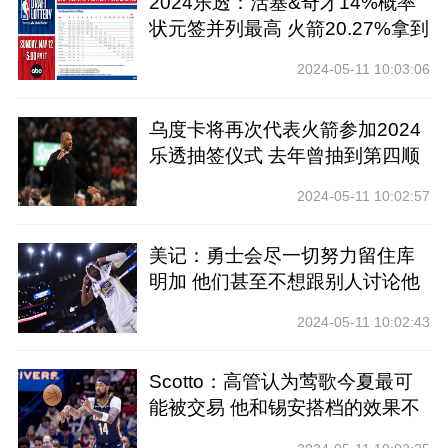
2024乐透：活塞&奇才14%概率
状元签并列最高 火箭20.27%拿到
前四
2024-05-11 10:03:06
乌度卡将再次代表火箭参加2024
乐透抽签仪式 去年曾抽到第四顺
位
2024-05-11 10:02:57
美记：勇士会尽一切努力留住库
明加 他们甚至不想跟别人讨论他
2024-05-11 10:02:43
Scotto：高管认为莺歌今夏最可
能被交易 他和锡安搭档的效果不
好