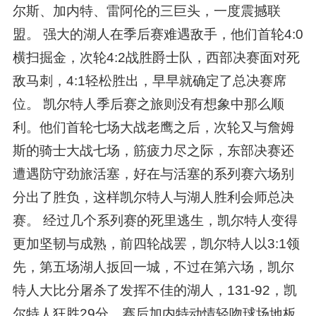
尔斯、加内特、雷阿伦的三巨头，一度震撼联
盟。 强大的湖人在季后赛难遇敌手，他们首轮4:0
横扫掘金，次轮4:2战胜爵士队，西部决赛面对死
敌马刺，4:1轻松胜出，早早就确定了总决赛席
位。 凯尔特人季后赛之旅则没有想象中那么顺
利。他们首轮七场大战老鹰之后，次轮又与詹姆
斯的骑士大战七场，筋疲力尽之际，东部决赛还
遭遇防守劲旅活塞，好在与活塞的系列赛六场别
分出了胜负，这样凯尔特人与湖人胜利会师总决
赛。 经过几个系列赛的死里逃生，凯尔特人变得
更加坚韧与成熟，前四轮战罢，凯尔特人以3:1领
先，第五场湖人扳回一城，不过在第六场，凯尔
特人大比分屠杀了发挥不佳的湖人，131-92，凯
尔特人狂胜29分，赛后加内特动情轻吻球场地板