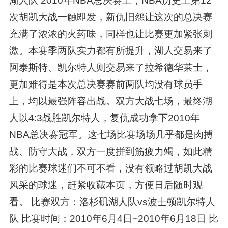
湖人队 2010年NBA总决赛上，NBA历史上第12
次胡凯大战一触即发，新仇旧怨让这次的总决赛
充满了浓浓的火药味，同样也让比赛更加紧张刺
激。本赛季两队实力都有所提升，湖人交易来了
阿泰斯特、凯尔特人则交易来了拉希德华莱士，
更加难得是本次总决赛赛前两队均没有球员手
上，均以最强阵容出战。双方大战七场，最终湖
人以4:3战胜凯尔特人，复仇成功拿下2010年
NBA总决赛冠军。这七场比赛场场几乎都是肉搏
战、防守大战，双方一度拼到筋疲力竭，如此精
彩的比赛球迷们不可不看，没有领略过胡凯大战
风采的球迷，赶紧收藏本页，方便日后随时观
看。 比赛双方：洛杉矶湖人队vs波士顿凯尔特人
队 比赛时间：2010年6月4日~2010年6月18日 比