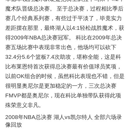
魔术队晋级总决赛。 至于总决赛，过程相比季后
赛几个经典系列赛，有些过于平淡了，毕竟实力
差距摆在那里，最终湖人以4:1轻松战胜魔术，获
得2009年NBA总决赛冠军。 科比在2009年总决
赛五场比赛中表现非常出色，他场均可以砍下
32.4分5.6个篮板7.4次助攻，堪称全能，这是科
比布莱恩特首次获得总决赛最有价值球员奖项，
以前OK组合的时候，虽然科比表现也不错，但是
很明显奥尼尔是更加稳定的一方，三次总决赛
FMVP都是奥尼尔，现在科比单独带队获得此项
殊荣意义非凡。
2008年NBA总决赛 湖人vs凯尔特人 全部六场录
像回放