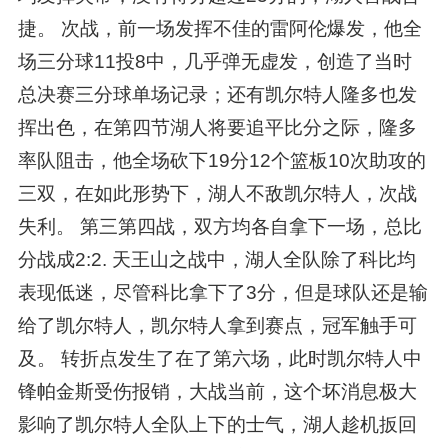
捷。 次战，前一场发挥不佳的雷阿伦爆发，他全
场三分球11投8中，几乎弹无虚发，创造了当时
总决赛三分球单场记录；还有凯尔特人隆多也发
挥出色，在第四节湖人将要追平比分之际，隆多
率队阻击，他全场砍下19分12个篮板10次助攻的
三双，在如此形势下，湖人不敌凯尔特人，次战
失利。 第三第四战，双方均各自拿下一场，总比
分战成2:2. 天王山之战中，湖人全队除了科比均
表现低迷，尽管科比拿下了3分，但是球队还是输
给了凯尔特人，凯尔特人拿到赛点，冠军触手可
及。 转折点发生了在了第六场，此时凯尔特人中
锋帕金斯受伤报销，大战当前，这个坏消息极大
影响了凯尔特人全队上下的士气，湖人趁机扳回