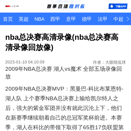
首页
英超
NBA
西甲
意甲
德甲
法甲
中超
nba总决赛高清录像(nba总决赛高
清录像回放像)
2023-01-10 04:10:09
作者：大眼睛侃球
2009年NBA总决赛 湖人vs魔术 全部五场录像回
放
2009年NBA总决赛MVP：黑曼巴-科比布莱恩特-
湖人队 上个赛季NBA总决赛上输给凯尔特人之
后，强大的紫金军团并没有就此沉沦上下，他们
在新赛季继续朝着自己的总冠军奖杯前进。本赛
季，湖人在科比的带领下取得了65胜17负联盟第