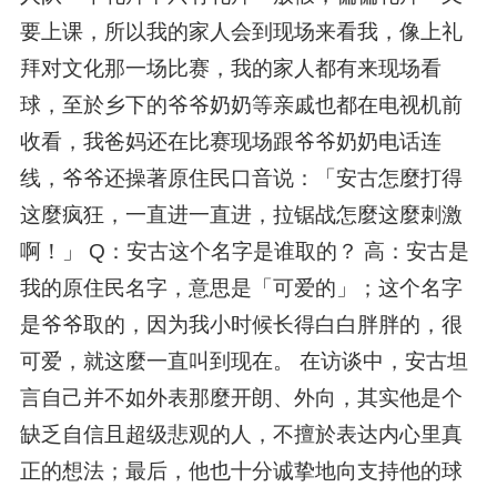
要上课，所以我的家人会到现场来看我，像上礼
拜对文化那一场比赛，我的家人都有来现场看
球，至於乡下的爷爷奶奶等亲戚也都在电视机前
收看，我爸妈还在比赛现场跟爷爷奶奶电话连
线，爷爷还操著原住民口音说：「安古怎麼打得
这麼疯狂，一直进一直进，拉锯战怎麼这麼刺激
啊！」 Q：安古这个名字是谁取的？ 高：安古是
我的原住民名字，意思是「可爱的」；这个名字
是爷爷取的，因为我小时候长得白白胖胖的，很
可爱，就这麼一直叫到现在。 在访谈中，安古坦
言自己并不如外表那麼开朗、外向，其实他是个
缺乏自信且超级悲观的人，不擅於表达内心里真
正的想法；最后，他也十分诚挚地向支持他的球