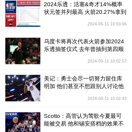
2024乐透：活塞&奇才14%概率
状元签并列最高 火箭20.27%拿到
前四
2024-05-11 10:03:06
乌度卡将再次代表火箭参加2024
乐透抽签仪式 去年曾抽到第四顺
位
2024-05-11 10:02:57
美记：勇士会尽一切努力留住库
明加 他们甚至不想跟别人讨论他
2024-05-11 10:02:43
Scotto：高管认为莺歌今夏最可
能被交易 他和锡安搭档的效果不
好