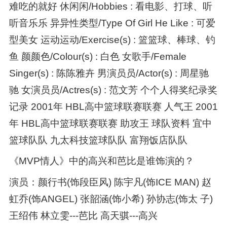
难吃的就好 休闲闲/Hobbies : 看电影、打球、听
听音乐乐 异异性类型/Type Of Girl He Like : 可爱
型美女 运动运动/Exercise(s) : 篮篮球、棒球、钓
鱼 颜颜色/Colour(s) : 白色 女歌手/Female
Singer(s) : 陈陈雅卉 男演员员/Actor(s) : 周星驰
驰 女演员员/Actres(s) : 范文芳 个个人得奖纪录奖
记录 2001年 HBL高中篮球联赛联赛 人气王 2001
年 HBL高中篮球联赛联赛 助攻王 球队资料 宜中
篮球队队 九太科技篮球队队 富翔饭店队队
《MVP情人》中的高兴和芭比是谁饰演的？
演员：颜行书(饰段臣风) 陈宇凡(饰ICE MAN) 赵
虹乔(饰ANGEL) 张韶涵(饰小希) 孙协志(饰太 子)
王绍伟 林立雯---芭比 高天骐---高兴