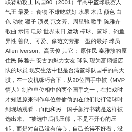
联赛助攻王 民国90（2001）年高中篮球联赛人
气王 最爱： 食物 不难吃就好 水果 木瓜 颜色 白
色 动物 猴子 演员 范文芳、周星驰 歌手 陈雅卉
歌曲 示情 电影 世界末日 运动 棒球、篮球、钓鱼
异性 善良、可爱、像范文芳那一型的最好 球员
Allen Iverson、高天俊 其它： 原住民 泰雅族的原
住民 陈雅卉 安古的魅力女友 球队 现为富翔饭店
队的球员 现实生活中也是台湾篮球队国手的高天
骐，在一次机缘巧合下，从20位国手中被《MVP
情人》制作单位相中的两个国手之一，在拍戏时
才知道原来制作单位曾偷偷的在他们比打篮球时
到现场观看，而他和另一国手颜行书就是这样被
选出来。 “被选中后很压郁 ，不是不开心的压
郁，而是对自己没有信心，自己长得不好看，没