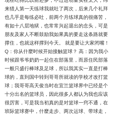
现在吃得比以前还多，不过运动量实在太大，纬
来猎人第一天练球我就吐了两次，后来几个礼拜
也几乎是每练必吐，前两个月练球真的很痛苦，
有如十八层地狱，也常常兴起退出的念头，可是
朋友及家人不断鼓励我如果真的要走这条路就要
撑住，也就这样撑到今天。 就是要让大家闭嘴！
Q：你从什麼时候开始接触篮球？ 高：因为我小
时候跟爷爷奶奶一起住在部落里，而原住民部落
一般只盛行棒球及足球，所以我其实一直是打棒
球的，直到国中转到哥哥所就读的学校才改打篮
球；我哥哥高天俊当时在宜兰篮球界中已经是个
十分出名的篮球员，因此很多人都认为我也应该
很厉害，可是我当初真的是对篮球一窍不通，在
班际篮球赛中，什麼走步、两次运球、带球走，