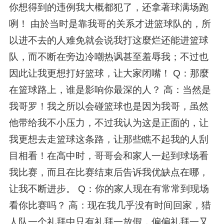
你想得到的违例我大概都犯了，还拿著球满场跑
咧！ 由於当时是靠我哥的关系才进篮球队的，所
以进不去的人难免就会说我打这麼烂还能进篮球
队，而不断在旁边冷嘲热讽甚至羞辱我；不过也
因此让我更想打好篮球，让大家闭嘴！ Q：那麼
在篮球路上，谁是影响你最深的人？ 高：当然是
我哥罗！我之所以会碰篮球也是因为我哥，虽然
他带给我不小压力，不过我认为这是正面的，让
我更想去走篮球这条路，让那些瞧不起我的人刮
目相看！在高中时，哥哥会和家人一起到球场看
我比赛，而且在比赛结束后告诉我优缺点在哪，
让我不断进步。 Q：你的家人现在有常常到现场
看你比赛吗？ 高：现在我几乎没有时间回家，猎
人队一个礼拜中只有礼拜一放假，偏偏礼拜一又