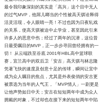
最令我印象深刻的其实是「高兴」这个目中无人
的过气MVP，他屌儿啷当的个性被高天骐诠释得
活灵活现，令人眼睛一亮！不过也因为日夜轧戏
的关系，使高天骐被迫中止学业，甚至因此引来
许多人的恶意中伤；经过了两年的沉潜，这位昔
日最受嘱目的MVP，正一步步寻回曾经拥有的一
切！ 从云端跌至谷底 2001年HBL高中篮球联
赛，宜兰高中的双后卫「安古」高天骐与林志隆
凭著飞快的速度及创意十足的传球，瞬间让宜中
成为众人嘱目的焦点，尤其是外表俊俏的安古更
被票选为当年的人气王，「MVP情人」一剧更是
让他声势如日中天；安古在短短两年中成为众人
拥戴的对象，不过却也在接下来的短短两年中陷