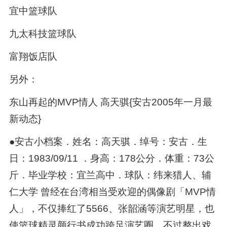
宜中篮球队
九太科技篮球队
富翔饭店队
另外：
东山再起的MVP情人 高天骐{安古2005年一月最
新动态}
●安古小档案．姓名：高天骐．绰号：安古．生
日：1983/09/11 ．身高：178公分．体重：73公
斤．毕业学校：宜兰高中．球队：纬来猎人、辅
仁大学 曾经在台湾相当受欢迎的偶像剧「MVP情
人」，不仅捧红了5566、张韶涵等演艺明星，也
使篮球精灵颜行书成功跨足演艺圈，不过整出戏