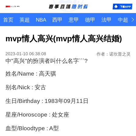
首页
英超
NBA
西甲
意甲
德甲
法甲
中超
mvp情人高兴(mvp情人高兴结婚)
2023-01-10 06:38:08
作者：诺坎普之灵
中"高兴"的扮演者叫什么名字```?
姓名/Name : 高天骐
别名/Nick : 安古
生日/Birthday : 1983年09月11日
星座/Horoscope : 处女座
血型/Bloodtype : A型