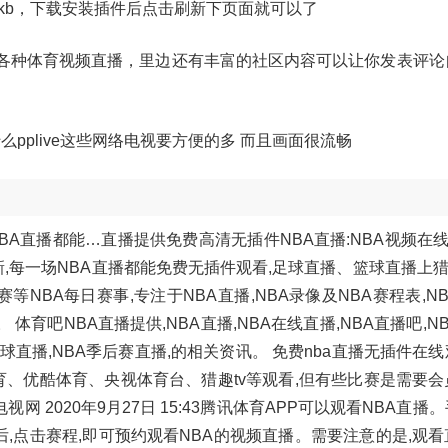
kb，下载安装插件后点击刷新下页面就可以了
 看各种体育视频直播，里边还有丰富的社区内容可以让你发表评论
pplive这些网络电视要方便的多 而且画面很流畅
BA直播都能…直播提供免费高清无插件NBA直播:NBA视频在线
新,每一场NBA直播都能免费无插件观看,足球直播、篮球直播上猎趣
决赛等NBA每日赛事,专注于NBA直播,NBA录像及NBA赛程表,N
体育吧NBA直播提供,NBA直播,NBA在线直播,NBA直播吧,N
频,篮球直播,NBA季后赛直播,的相关资讯。 免费nba直播无插件在
育、优酷体育、央视体育台、猎趣tv等观看,但有些比赛是需要
网 2020年9月27日 15:43腾讯体育APP可以观看NBA直播
面后,点击赛程,即可预约观看NBA的视频直播。需要注意的是,观