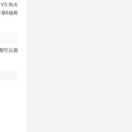
VS 热火
赛第6场将
都可以观