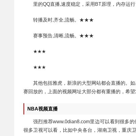
里的QQ直播,速度稳定，采用BT原理，内存运行
转播及时,齐全,流畅。★★★
赛事预告,清晰,流畅。★★★
★★★
★★★
其他包括雅虎，新浪的大型网站都会直播的。如
赛回放的，上面的视频网址大部分都有重播的，希望
NBA视频直播
强烈推荐www.0dian8.com里边可以看到很
很多卫视可以看，比如中央各台，湖南卫视，重庆卫