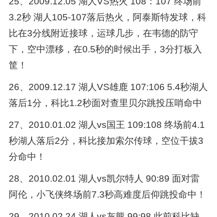
25、2009.12.05 湖人VS热火 108：107 终场前
3.2秒 湖人105-107落后热火，阿泰斯特发球，科
比在3分线附近接球，运球几步，在韦德的防守
下，空中漂移，在0.5秒的时候出手，3分打板入
筐！
26、2009.12.17 湖人VS雄鹿 107:106 5.4秒湖人
落后1分，科比1.2秒面对查里贝尔跳投压哨命中
27、2010.01.02 湖人vs国王 109:108 终场前4.1
秒湖人落后2分，科比接加索尔传球，空位干拔3
分命中！
28、2010.02.01 湖人vs凯尔特人 90:89 面对雷
阿伦，小飞侠终场前7.3秒高难度后仰跳投命中！
29、2010.02.24 湖人vs灰熊 99:98 此前科比缺